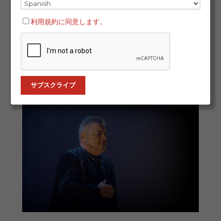
異国情緒あふれる好奇心から始まったこの物語は、数十
年を経て、情熱と敬意、そして深い感情的つながりへと
利用規約に同意します。
発展しました。日本におけるフラメンコは今や健在であ
り、進化し続け、尊敬と熱意に満ちたコミュニティによ
って育まれています。東京、大阪、京都の舞台で、スペ
インの魂と日本の感性が交差する、この相思相愛の物語
をご紹介します。 魅了の始まり：最初の出会い...