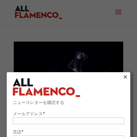
×
ニュースレターを購読する
メールアドレス*
日本におけるフラメンコ：情熱が育む物語
2026年1月26日
言語*
アンダルシア文化に魅了された一部の日本人にとって、