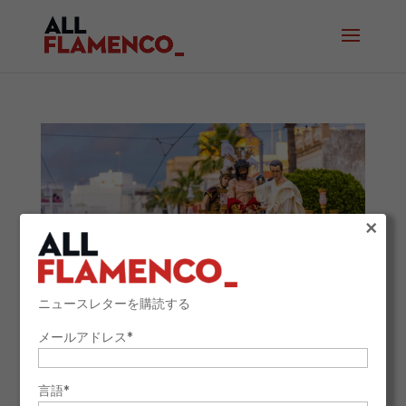
×
ニュースレターを購読する
メールアドレス*
ANDALUSIAN CRUSH 2026｜アンダルシアの
セマナサンタ：都市ごとに体験する兄弟会、聖母
像、キリスト像、そして象徴的な瞬間
言語*