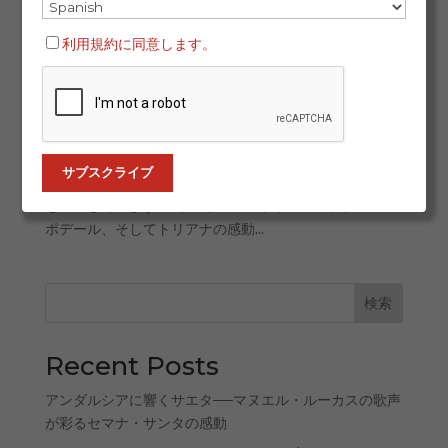
3月 24, 2026
利用規約に同意します。
2026年のアンダルシアのセマナサンタは、3月29日から
4月5日まで、州都、歴史ある町々、中規模都市のそれぞ
れで異なる表情を見せながら、感動に満ちた日々として
展開されます。アンダルシアのセマナサンタは一つでは
ありません。静寂とサエタの世界、群衆と深夜行列の熱
気、内省的な祈り、そして人々の記憶に刻まれる伝説的
な瞬間。そのすべてが、この地のセマナサンタを特別な
ものにしています。 セビリア：マドゥルガー、グラン・
ポデール、そしてトリアナの感動...
検索
Recent Posts
アンダルシアに響くサエタ──マヌエル・ルーカスの歌声
が彩るセマナ・サンタの感動