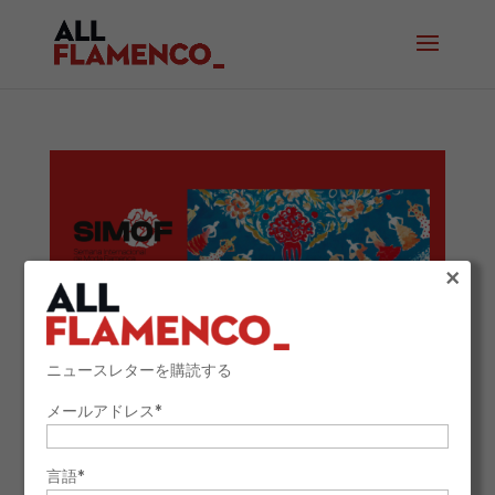
×
ニュースレターを購読する
メールアドレス*
2026年1月27日
フラメンコファッションは再びセビリアを文化の中心地
言語*
へと変貌させ、SIMOFの新たなエディションが開催され