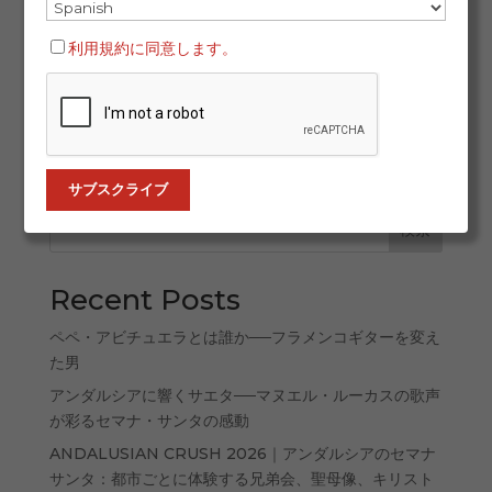
ます。2026年1月29日から2月1日まで、国際フラメンコ
ファッションフェア（SIMOF）は、デザイナー、職人、
利用規約に同意します。
モデル、アーティスト、そしてフラメンコ愛好家たちを
一堂に集め、ランウェイを超えたアイデンティティ、伝
統、現代的創造の真のショーケースとして機能しま
す。...
検索
Recent Posts
ペペ・アビチュエラとは誰か──フラメンコギターを変え
た男
アンダルシアに響くサエタ──マヌエル・ルーカスの歌声
が彩るセマナ・サンタの感動
ANDALUSIAN CRUSH 2026｜アンダルシアのセマナ
サンタ：都市ごとに体験する兄弟会、聖母像、キリスト