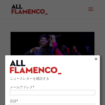
×
ニュースレターを購読する
メールアドレス*
パコ・モンタルボ、マラガで魅了：『フラメン
コ・ヴァイオリンの魂』10周年を祝う感動の夜
2025年11月5日
言語*