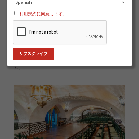
フラメンコ・ヴァイオリンの革命から10年。テアトロ・
セルバンテス満席の記念公演で観客を魅了 2025年11月1
利用規約に同意します。
日 マラガ発 — 革新的な作品の10周年を祝う夜に、スペ
イン屈指の劇場が満席となるのは、そうあることではあ
りません。ヴァイオリニスト、パコ・モンタルボはそれ
を実現しました。昨夜、マラガのテアトロ・セルバンテ
スでは、彼の代表作『フラメンコ・ヴァイオリンの魂
（Alma del violín flamenco）』の記念ツアーの一環と
して、感動的で忘れられない夜が繰り広げられまし
た。...