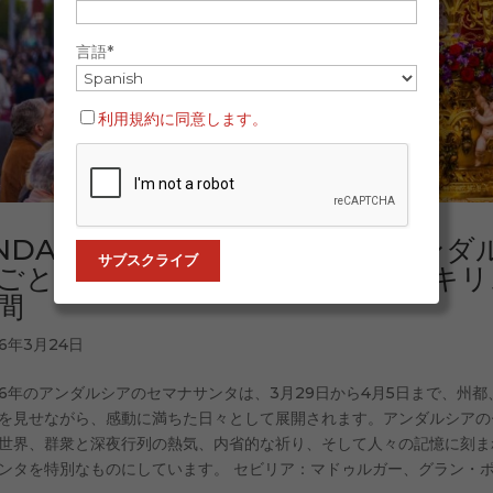
言語*
利用規約に同意します。
NDALUSIAN CRUSH 2026｜
ごとに体験する兄弟会、聖母像、キリ
間
26年3月24日
26年のアンダルシアのセマナサンタは、3月29日から4月5日まで、州
を見せながら、感動に満ちた日々として展開されます。アンダルシアの
世界、群衆と深夜行列の熱気、内省的な祈り、そして人々の記憶に刻ま
ンタを特別なものにしています。 セビリア：マドゥルガー、グラン・ポデ