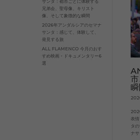
サンタ：都市ごとに体験する
兄弟会、聖母像、キリスト
像、そして象徴的な瞬間
2026年アンダルシアのセマナ
サンタ：感じて、体験して、
発見する旅
ALL FLAMENCO 今月のおす
すめ映画・ドキュメンタリー6
選
A
市
瞬
20
20
表情
タの
ナサ