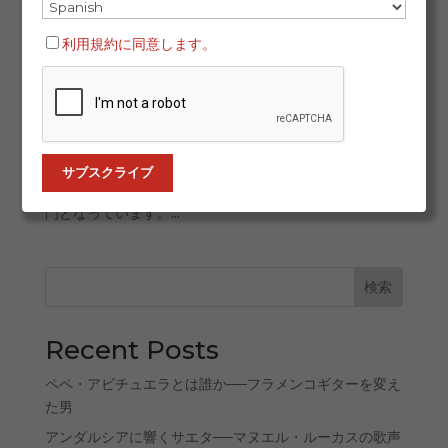
アルバイシンの歴史ある舞台 グラナダ最古のタブラオで
利用規約に同意します。
あるアルバイシンは、アルバイシン地区のミラドール・
デ・サン・クリストバルに位置しています。1971年に
「タブラオ・レイナ・モラ」として創設され、2001年に
バイラオールのフアン・デ・フアンによって現在の名に
改名されました。それ以来、フエンサンタ・ラ・モネ
タ、パトリシア・ゲレーロ、ダビ・カルモナ、アルフレ
ド・テハダ、イスマエル・エル・ボラなどの才能の登竜
門となっています。...
検索
Recent Posts
ペペ・アビチュエラとは誰か──フラメンコギターを変え
た男
アンダルシアに響くサエタ──マヌエル・ルーカスの歌声