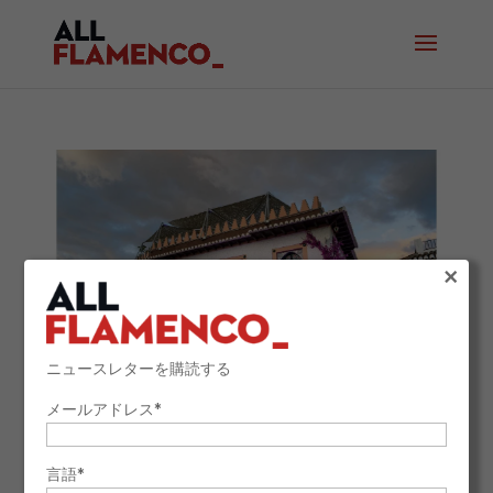
×
ニュースレターを購読する
メールアドレス*
タブラオ・アルバイシン：グラナダの中心で体感
する本物のフラメンコ
言語*
2025年6月30日