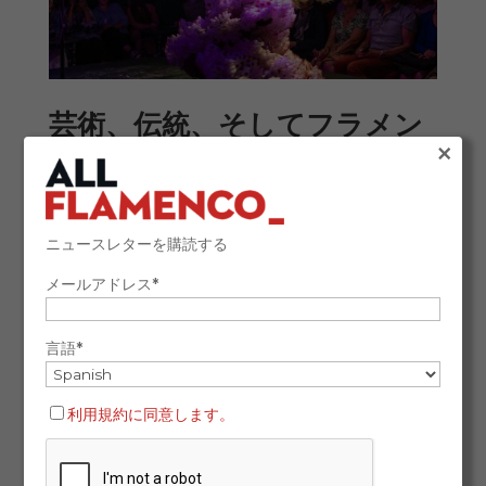
芸術、伝統、そしてフラメン
×
コの魂
フラメンコは身体的、精神的、文化的な
表現です。アルバイシンでは、深い歌
ニュースレターを購読する
声、ギター、パーカッション、パルマ
メールアドレス*
（手拍子）、そしてダンスが融合し、感
情を伝える普遍的な言語を形作っていま
言語*
す。
体のすべてが楽器となり、足はリズムを
利用規約に同意します。
刻み、腕は空気に線を描き、手は物語を
語ります。技術も重要ですが、本当のフ