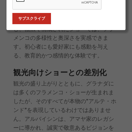
ラメンコを定義するのは魂です。
50以上の異なる”パロス”（曲調）が存在
し、幅広く構成されたショーでは、フラ
メンコの多様性と奥深さを実感できま
す。初心者にも愛好家にも感動を与え
る、教育的かつ感情的な体験です。
観光向けショーとの差別化
観光の盛り上がりとともに、グラナダに
は多くのフラメンコ・ショーが生まれま
したが、そのすべてが本物の”アルテ・ホ
ンド”を表現しているわけではありませ
ん。アルバイシンは、アマヤ家のレガシ
ーに導かれ、誠実で敬意あるビジョンを