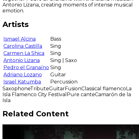
Antonio Lizana, creating moments of intense musical
emotion.
Artists
Ismael Alcina
Bass
Carolina Castilla
Sing
Carmen La Shica
Sing
Antonio Lizana
Sing | Saxo
Pedro el Granaíno
Sing
Adriano Lozano
Guitar
Israel Katumba
Percussion
Saxophone
Tribute
Guitar
Fusion
Classical flamenco
La
Isla Flamenco City Festival
Pure cante
Camarón de la
Isla
Related Content