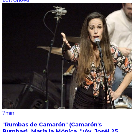
2017
·
Shows
7min
"Rumbas de Camarón" (Camarón's
Rumbas). María la Mónica. "¡Ay, José! 25