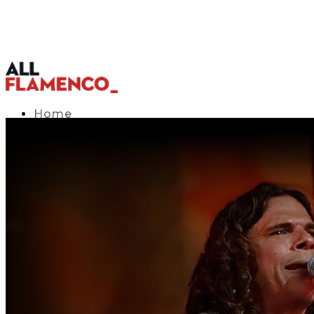
Home
TV Listings Guide
Access APP
Blog
▾