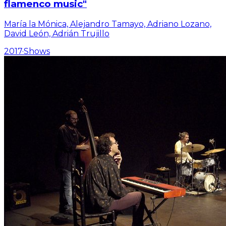
flamenco music"
María la Mónica, Alejandro Tamayo, Adriano Lozano,
David León, Adrián Trujillo
2017
·
Shows