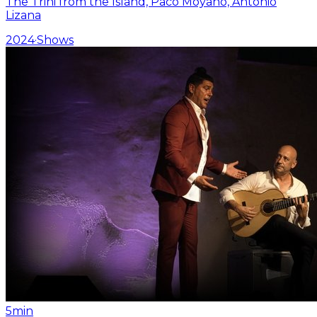
The Trini from the Island, Paco Moyano, Antonio
Lizana
2024
·
Shows
5min