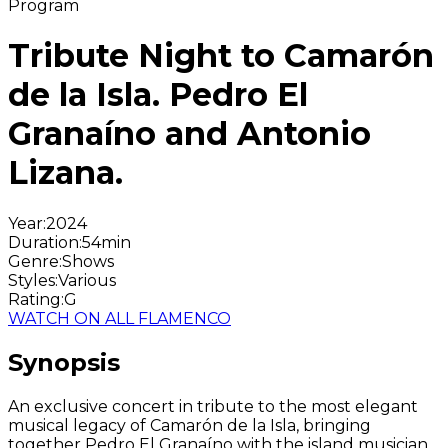
Program
Tribute Night to Camarón
de la Isla. Pedro El
Granaíno and Antonio
Lizana.
Year
:
2024
Duration
:
54min
Genre
:
Shows
Styles
:
Various
Rating
:
G
WATCH ON ALL FLAMENCO
Synopsis
An exclusive concert in tribute to the most elegant
musical legacy of Camarón de la Isla, bringing
together Pedro El Granaíno with the island musician