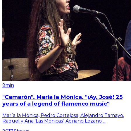
9min
"Camarón". María la Mónica. "¡Ay, José! 25
years of a legend of flamenco music"
María la Mónica, Pedro Cortejosa, Alejandro Tamayo,
Raquel y Ana 'Las Mónicas', Adriano Lozano
...