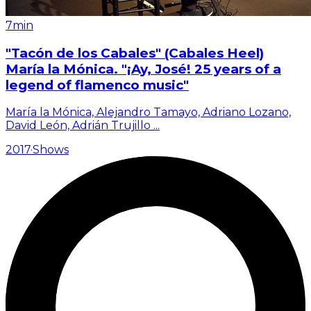
7min
"Tacón de los Cabales" (Cabales Heel)
María la Mónica. "¡Ay, José! 25 years of a
legend of flamenco music"
María la Mónica, Alejandro Tamayo, Adriano Lozano,
David León, Adrián Trujillo
...
2017
·
Shows