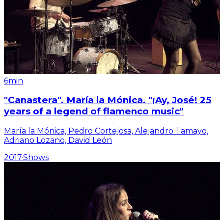
6min
"Canastera". María la Mónica. "¡Ay, José! 25
years of a legend of flamenco music"
María la Mónica, Pedro Cortejosa, Alejandro Tamayo,
Adriano Lozano, David León
2017
·
Shows