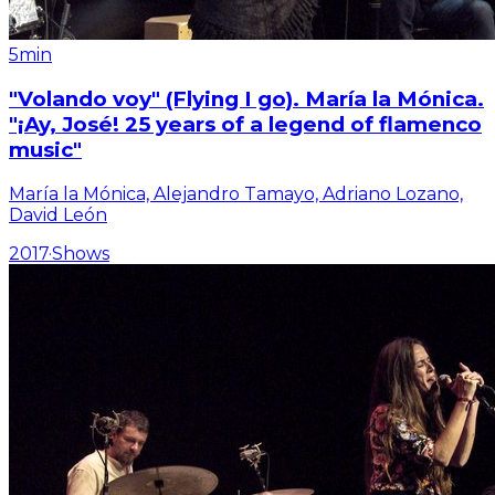
5min
"Volando voy" (Flying I go). María la Mónica.
"¡Ay, José! 25 years of a legend of flamenco
music"
María la Mónica, Alejandro Tamayo, Adriano Lozano,
David León
2017
·
Shows