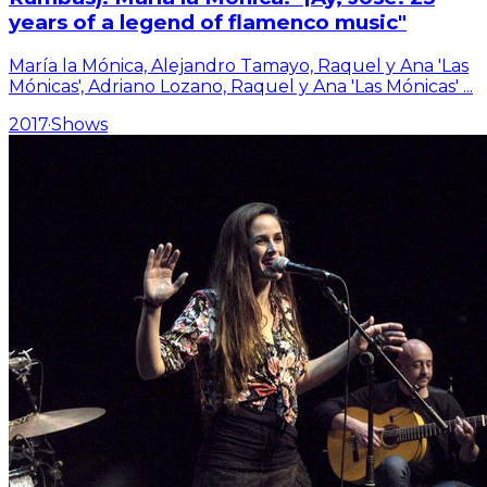
years of a legend of flamenco music"
María la Mónica, Alejandro Tamayo, Raquel y Ana 'Las
Mónicas', Adriano Lozano, Raquel y Ana 'Las Mónicas'
...
2017
·
Shows