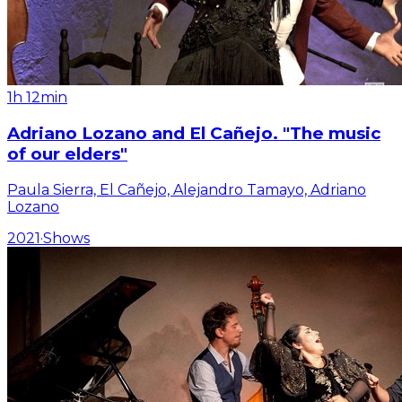
1h 12min
Adriano Lozano and El Cañejo. "The music
of our elders"
Paula Sierra, El Cañejo, Alejandro Tamayo, Adriano
Lozano
2021
·
Shows