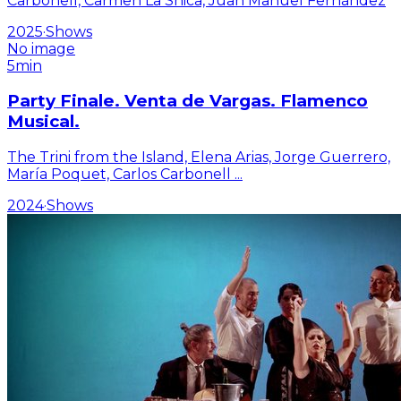
Carbonell, Carmen La Shica, Juan Manuel Fernández
2025
·
Shows
No image
5min
Party Finale. Venta de Vargas. Flamenco
Musical.
The Trini from the Island, Elena Arias, Jorge Guerrero,
María Poquet, Carlos Carbonell
...
2024
·
Shows