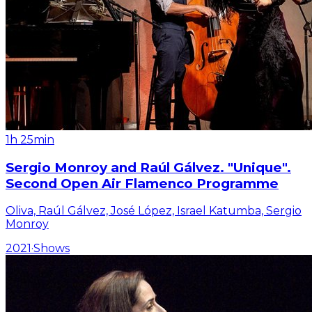
1h 25min
Sergio Monroy and Raúl Gálvez. "Unique".
Second Open Air Flamenco Programme
Oliva, Raúl Gálvez, José López, Israel Katumba, Sergio
Monroy
2021
·
Shows