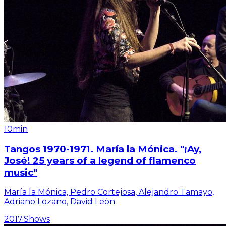
10min
Tangos 1970-1971. María la Mónica. "¡Ay,
José! 25 years of a legend of flamenco
music"
María la Mónica, Pedro Cortejosa, Alejandro Tamayo,
Adriano Lozano, David León
2017
·
Shows