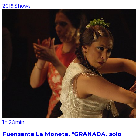
2019
·
Shows
1h 20min
Fuensanta La Moneta. "GRANADA, solo