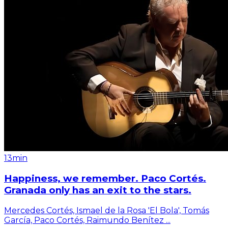
13min
Happiness, we remember. Paco Cortés.
Granada only has an exit to the stars.
Mercedes Cortés, Ismael de la Rosa 'El Bola', Tomás
García, Paco Cortés, Raimundo Benítez
...