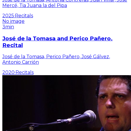
Mercé, Tia Juana la del Pipa
2025
·
Recitals
No image
3min
José de la Tomasa and Perico Pañero.
Recital
José de la Tomasa, Perico Pañero, José Gálvez,
Antonio Carrión
2020
·
Recitals