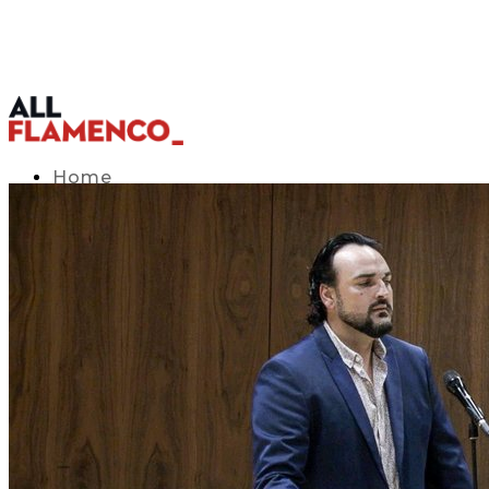
Home
TV Listings Guide
Access APP
Blog
▾