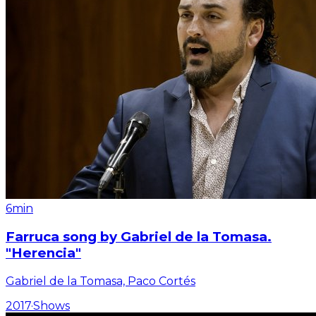
6min
Farruca song by Gabriel de la Tomasa.
"Herencia"
Gabriel de la Tomasa, Paco Cortés
2017
·
Shows