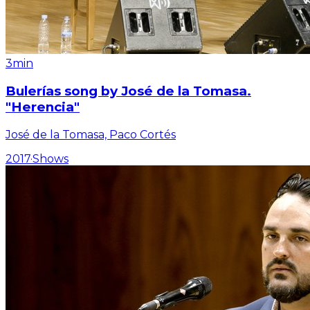
3min
Bulerías song by José de la Tomasa.
"Herencia"
José de la Tomasa, Paco Cortés
2017
·
Shows