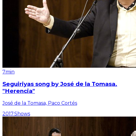
7min
Seguiriyas song by José de la Tomasa.
"Herencia"
José de la Tomasa, Paco Cortés
2017
·
Shows