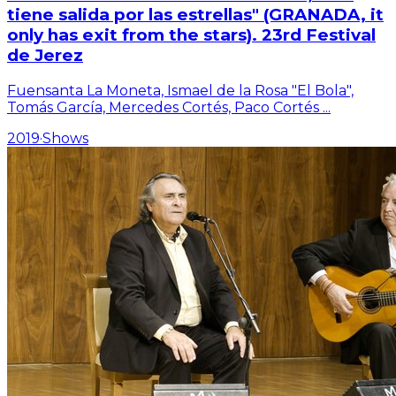
tiene salida por las estrellas" (GRANADA, it
only has exit from the stars). 23rd Festival
de Jerez
Fuensanta La Moneta, Ismael de la Rosa "El Bola",
Tomás García, Mercedes Cortés, Paco Cortés
...
2019
·
Shows