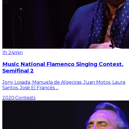
1h 24min
Music National Flamenco Singing Contest.
Semifinal 2
Jony Losada, Manuela de Algeciras, Juan Motos, Laura
Santos, José El Francés
...
2020
·
Contests