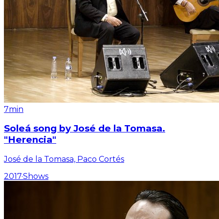
7min
Soleá song by José de la Tomasa.
"Herencia"
José de la Tomasa, Paco Cortés
2017
·
Shows