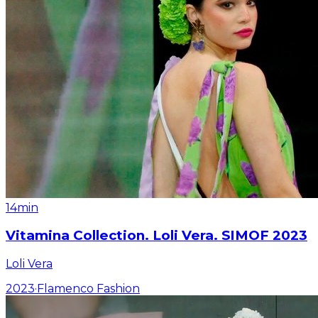
14min
Vitamina Collection. Loli Vera. SIMOF 2023
Loli Vera
2023
·
Flamenco Fashion