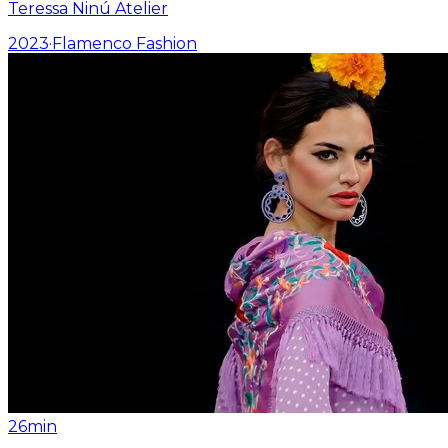
Teressa Ninú Atelier
2023
·
Flamenco Fashion
26min