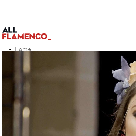
Home
TV Listings Guide
Access APP
Blog
▾