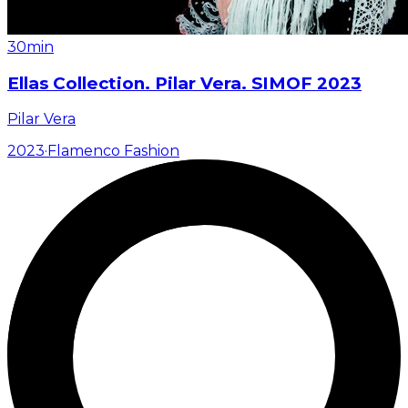
30min
Ellas Collection. Pilar Vera. SIMOF 2023
Pilar Vera
2023
·
Flamenco Fashion