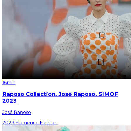
16min
Raposo Collection. José Raposo. SIMOF
2023
José Raposo
2023
·
Flamenco Fashion