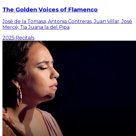
The Golden Voices of Flamenco
José de la Tomasa, Antonia Contreras, Juan Villar, José
Mercé, Tia Juana la del Pipa
2025
·
Recitals