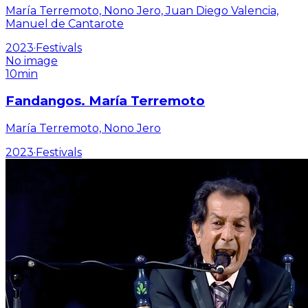
María Terremoto, Nono Jero, Juan Diego Valencia,
Manuel de Cantarote
2023
·
Festivals
No image
10min
Fandangos. María Terremoto
María Terremoto, Nono Jero
2023
·
Festivals