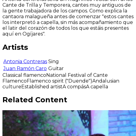
Cante de Trilla y Temporera, cantes muy antiguos de
la gente trabajadora de los campos. Como explica la
cantaora malagueña antes de comenzar "estos cantes
los interpretó a capella, sin más acompañamiento que
el latir del corazón de todos los que estáis presentes
aquí en Ogíjares".
Artists
Antonia Contreras
Sing
Juan Ramón Caro
Guitar
Classical flamenco
National Festival of Cante
Flamenco
Flamenco spirit ("Duende")
Andalusian
culture
Established artist
A compás
A capella
Related Content