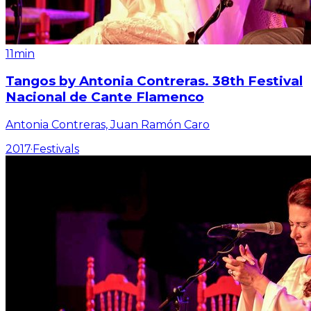
11min
Tangos by Antonia Contreras. 38th Festival
Nacional de Cante Flamenco
Antonia Contreras, Juan Ramón Caro
2017
·
Festivals