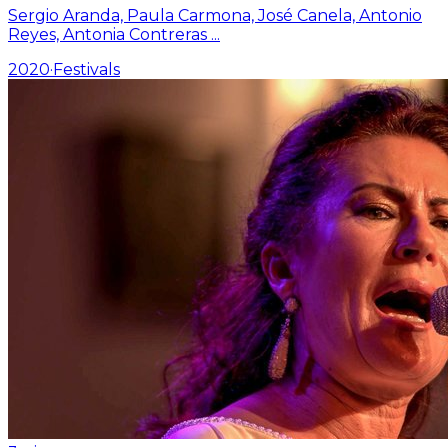
Sergio Aranda, Paula Carmona, José Canela, Antonio
Reyes, Antonia Contreras
...
2020
·
Festivals