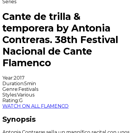
Series
Cante de trilla &
temporera by Antonia
Contreras. 38th Festival
Nacional de Cante
Flamenco
Year
:
2017
Duration
:
5min
Genre
:
Festivals
Styles
:
Various
Rating
:
G
WATCH ON ALL FLAMENCO
Synopsis
Antonia Contreras sella un magnífico recital con unos