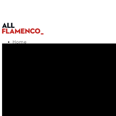
Home
TV Listings Guide
Access APP
Blog
▾