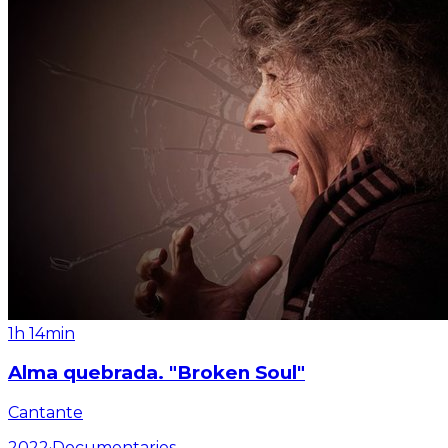
1h 14min
Alma quebrada. "Broken Soul"
Cantante
2022
·
Documentaries