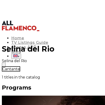
Home
TV Listings Guide
Selina del Rio
Access APP
Blog
▾
Selina del Rio
Cantante
1
titles in the catalog
Programs