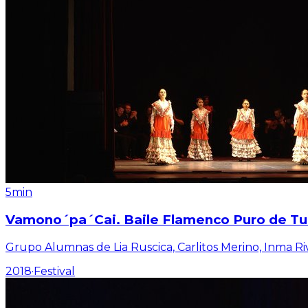
5min
Vamono´pa´Cai. Baile Flamenco Puro de Turí
Grupo Alumnas de Lia Ruscica, Carlitos Merino, Inma R
2018
·
Festival