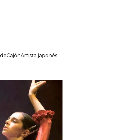
de
Cajón
Artista japonés