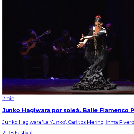
7min
Junko Hagiwara por soleá. Baile Flamenco Pu
Junko Hagiwara 'La Yunko', Carlitos Merino, Inma Rive
2018
·
Festival