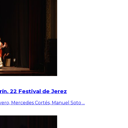
n. 22 Festival de Jerez
ivero, Mercedes Cortés, Manuel Soto
...