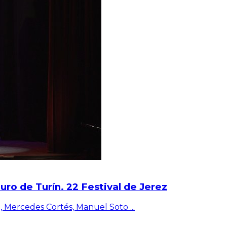
ro de Turín. 22 Festival de Jerez
ro, Mercedes Cortés, Manuel Soto
...