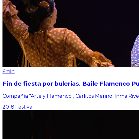
6min
Fin de fiesta por bulerías. Baile Flamenco Pu
Compañía "Arte y Flamenco", Carlitos Merino, Inma Riv
2018
·
Festival