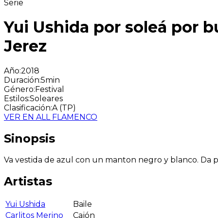
Serie
Yui Ushida por soleá por bu
Jerez
Año
:
2018
Duración
:
5min
Género
:
Festival
Estilos
:
Soleares
Clasificación
:
A (TP)
VER EN ALL FLAMENCO
Sinopsis
Va vestida de azul con un manton negro y blanco. Da pal
Artistas
Yui Ushida
Baile
Carlitos Merino
Cajón