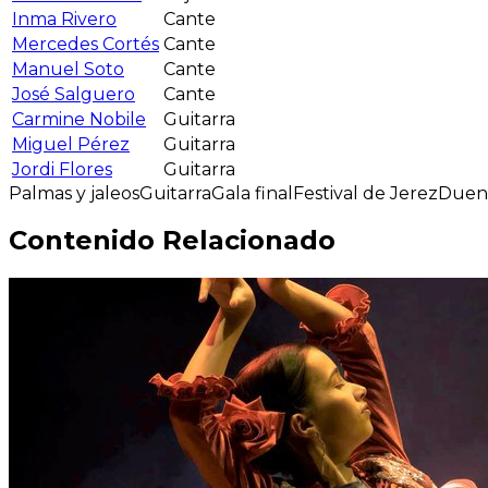
Inma Rivero
Cante
Mercedes Cortés
Cante
Manuel Soto
Cante
José Salguero
Cante
Carmine Nobile
Guitarra
Miguel Pérez
Guitarra
Jordi Flores
Guitarra
Palmas y jaleos
Guitarra
Gala final
Festival de Jerez
Duen
Contenido Relacionado