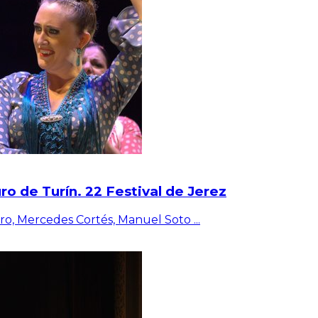
ro de Turín. 22 Festival de Jerez
ero, Mercedes Cortés, Manuel Soto
...