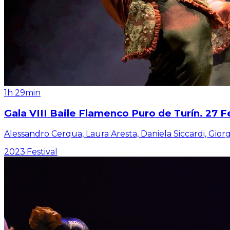
1h 29min
Gala VIII Baile Flamenco Puro de Turín. 27 F
Alessandro Cerqua, Laura Aresta, Daniela Siccardi, Gio
2023
·
Festival