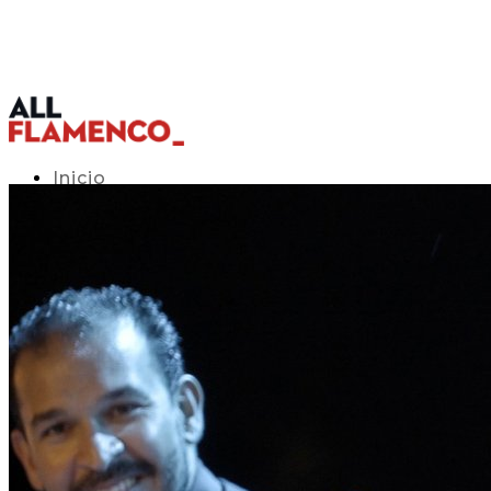
Inicio
Programación TV
Acceso APP
Blog
▾