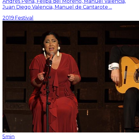
Andrés Peña, Felipa del Moreno, Manuel Valencia,
Juan Diego Valencia, Manuel de Cantarote
...
2019
·
Festival
5min