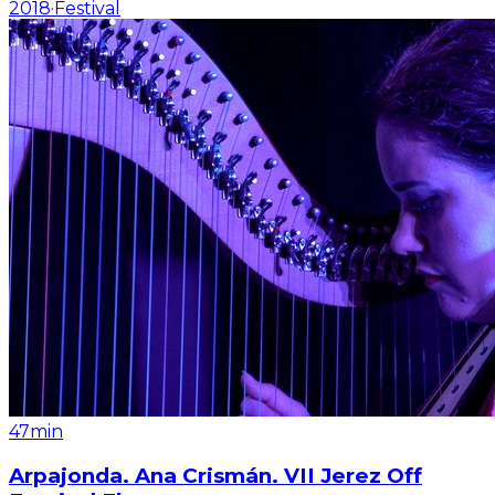
2018
·
Festival
47min
Arpajonda. Ana Crismán. VII Jerez Off