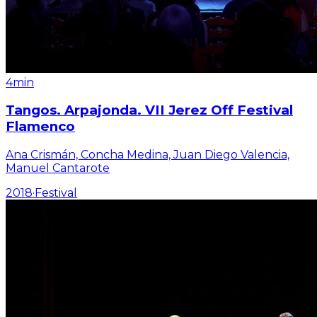
4min
Tangos. Arpajonda. VII Jerez Off Festival
Flamenco
Ana Crismán, Concha Medina, Juan Diego Valencia,
Manuel Cantarote
2018
·
Festival