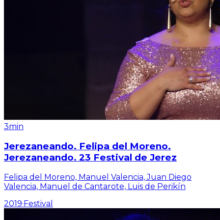
3min
Jerezaneando. Felipa del Moreno.
Jerezaneando. 23 Festival de Jerez
Felipa del Moreno, Manuel Valencia, Juan Diego
Valencia, Manuel de Cantarote, Luis de Perikín
2019
·
Festival