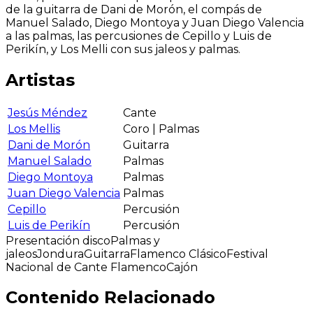
de la guitarra de Dani de Morón, el compás de
Manuel Salado, Diego Montoya y Juan Diego Valencia
a las palmas, las percusiones de Cepillo y Luis de
Perikín, y Los Melli con sus jaleos y palmas.
Artistas
Jesús Méndez
Cante
Los Mellis
Coro | Palmas
Dani de Morón
Guitarra
Manuel Salado
Palmas
Diego Montoya
Palmas
Juan Diego Valencia
Palmas
Cepillo
Percusión
Luis de Perikín
Percusión
Presentación disco
Palmas y
jaleos
Jondura
Guitarra
Flamenco Clásico
Festival
Nacional de Cante Flamenco
Cajón
Contenido Relacionado