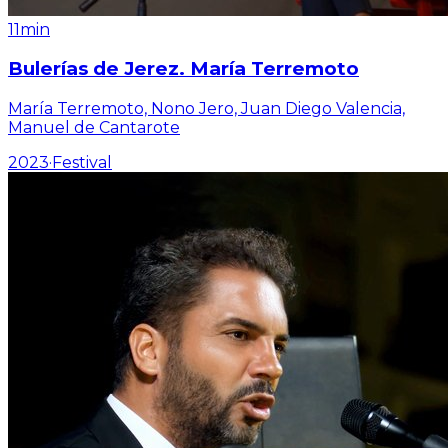
11min
Bulerías de Jerez. María Terremoto
María Terremoto, Nono Jero, Juan Diego Valencia,
Manuel de Cantarote
2023
·
Festival