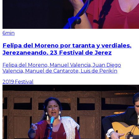
6min
Felipa del Moreno por taranta y verdiales.
Jerezaneando. 23 Festival de Jerez
Felipa del Moreno, Manuel Valencia, Juan Diego
Valencia, Manuel de Cantarote, Luis de Perikín
2019
·
Festival