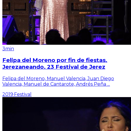
3min
Felipa del Moreno por fin de fiestas.
Jerezaneando. 23 Festival de Jerez
Felipa del Moreno, Manuel Valencia, Juan Diego
Valencia, Manuel de Cantarote, Andrés Peña
...
2019
·
Festival