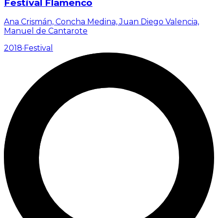
Festival Flamenco
Ana Crismán, Concha Medina, Juan Diego Valencia,
Manuel de Cantarote
2018
·
Festival