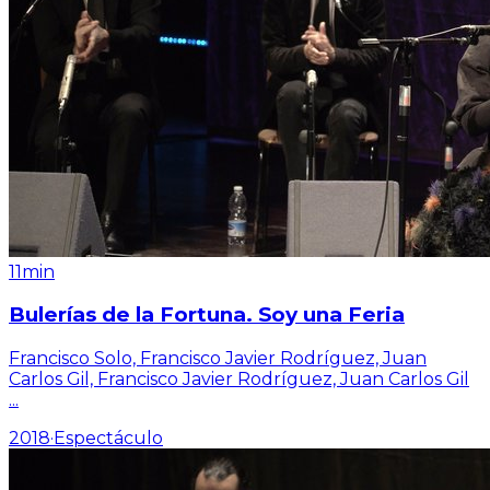
11min
Bulerías de la Fortuna. Soy una Feria
Francisco Solo, Francisco Javier Rodríguez, Juan
Carlos Gil, Francisco Javier Rodríguez, Juan Carlos Gil
...
2018
·
Espectáculo