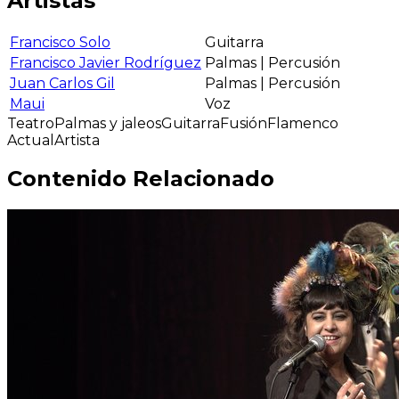
Artistas
Francisco Solo
Guitarra
Francisco Javier Rodríguez
Palmas | Percusión
Juan Carlos Gil
Palmas | Percusión
Maui
Voz
Teatro
Palmas y jaleos
Guitarra
Fusión
Flamenco
Actual
Artista
Contenido Relacionado