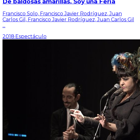
De baldosas amarillas. Soy una Feria
Francisco Solo, Francisco Javier Rodríguez, Juan
Carlos Gil, Francisco Javier Rodríguez, Juan Carlos Gil
...
2018
·
Espectáculo