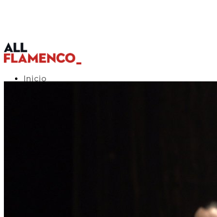
Inicio
Programación TV
Acceso APP
Blog
▾