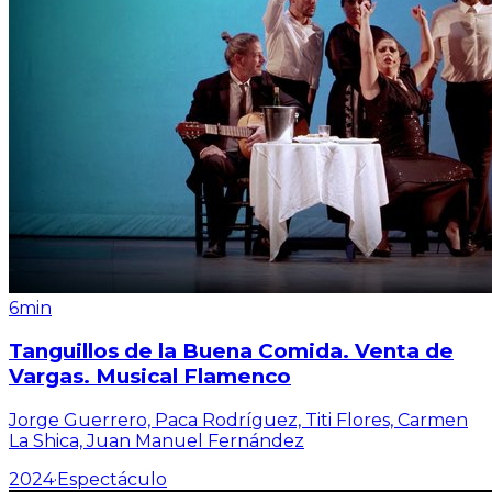
6min
Tanguillos de la Buena Comida. Venta de
Vargas. Musical Flamenco
Jorge Guerrero, Paca Rodríguez, Titi Flores, Carmen
La Shica, Juan Manuel Fernández
2024
·
Espectáculo