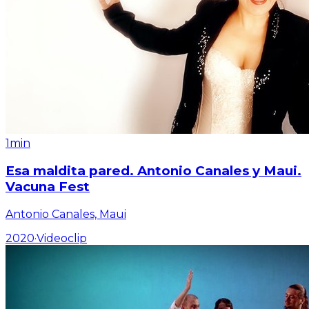
1min
Esa maldita pared. Antonio Canales y Maui.
Vacuna Fest
Antonio Canales, Maui
2020
·
Videoclip