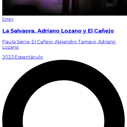
5min
La Salvaora. Adriano Lozano y El Cañejo
Paula Sierra, El Cañejo, Alejandro Tamayo, Adriano
Lozano
2023
·
Espectáculo