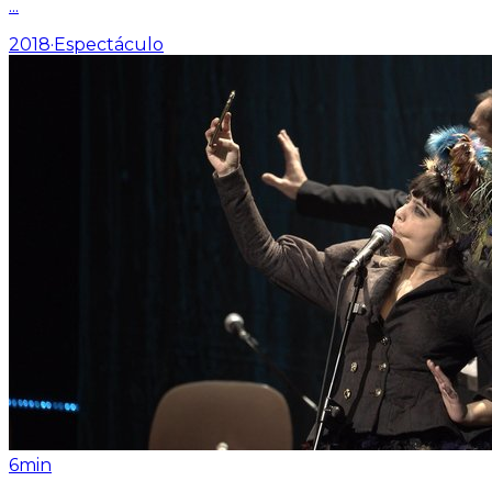
...
2018
·
Espectáculo
6min