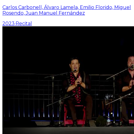
Carlos Carbonell, Álvaro Lamela, Emilio Florido, Miguel
Rosendo, Juan Manuel Fernández
2023
·
Recital