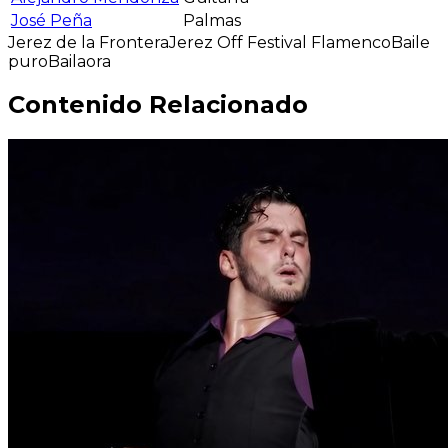
José Peña
Palmas
Jerez de la Frontera
Jerez Off Festival Flamenco
Baile
puro
Bailaora
Contenido Relacionado