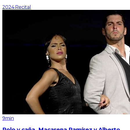
2024
·
Recital
9min
Polo y caña. Macarena Ramírez y Alberto