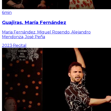
6min
Guajiras. María Fernández
Maria Fernández, Miguel Rosendo, Alejandro
Mendonza, José Peña
2023
·
Recital