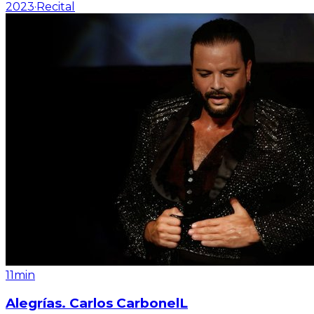
2023
·
Recital
11min
Alegrías. Carlos CarbonelL