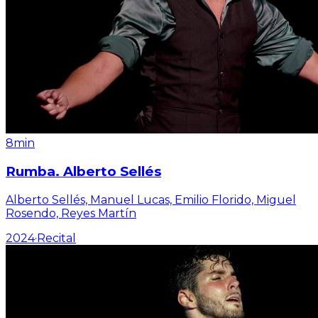
8min
Rumba. Alberto Sellés
Alberto Sellés, Manuel Lucas, Emilio Florido, Miguel
Rosendo, Reyes Martín
2024
·
Recital