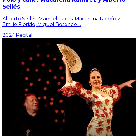
Sellés
Alberto Sellés, Manuel Lucas, Macarena Ramírez,
Emilio Florido, Miguel Rosendo
...
2024
·
Recital