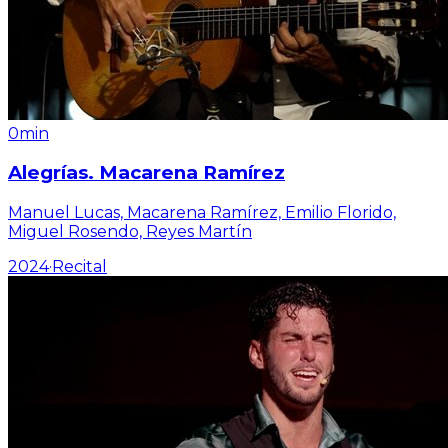
0min
Alegrías. Macarena Ramírez
Manuel Lucas, Macarena Ramírez, Emilio Florido,
Miguel Rosendo, Reyes Martín
2024
·
Recital