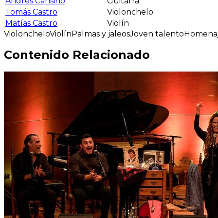
Andrés Cansino
Guitarra
Tomás Castro
Violonchelo
Matías Castro
Violín
Violonchelo
Violín
Palmas y jaleos
Joven talento
Homena
Contenido Relacionado