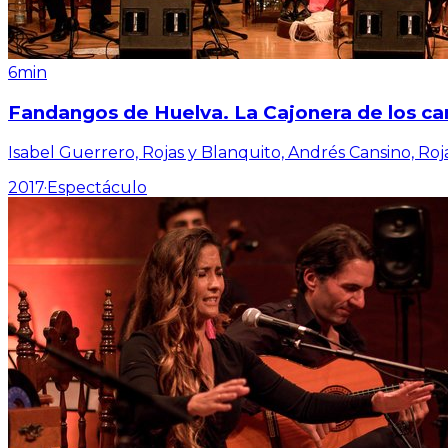
6min
Fandangos de Huelva. La Cajonera de los ca
Isabel Guerrero, Rojas y Blanquito, Andrés Cansino, Roj
2017
·
Espectáculo