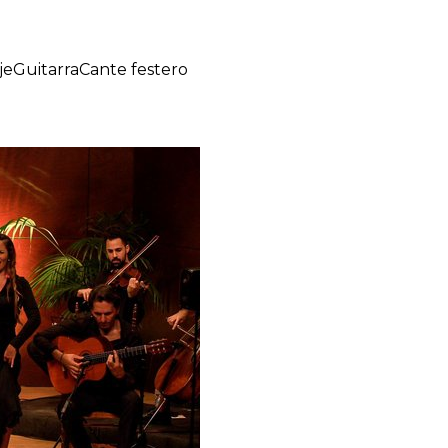
je
Guitarra
Cante festero