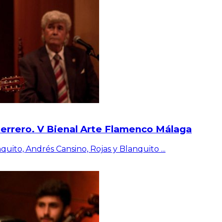
Guerrero. V Bienal Arte Flamenco Málaga
nquito, Andrés Cansino, Rojas y Blanquito
...