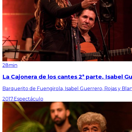
28min
La Cajonera de los cantes 2ª parte. Isabel 
Barquerito de Fuengirola, Isabel Guerrero, Rojas y Bla
2017
·
Espectáculo