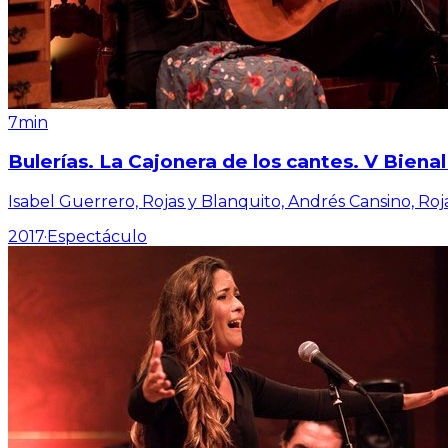
7min
Bulerías. La Cajonera de los cantes. V Bien
Isabel Guerrero, Rojas y Blanquito, Andrés Cansino, Roj
2017
·
Espectáculo