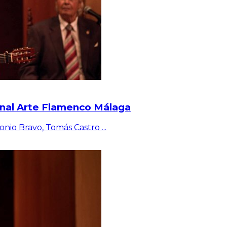
enal Arte Flamenco Málaga
tonio Bravo, Tomás Castro
...