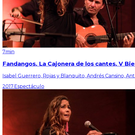
7min
Fandangos. La Cajonera de los cantes. V Bi
Isabel Guerrero, Rojas y Blanquito, Andrés Cansino, An
2017
·
Espectáculo