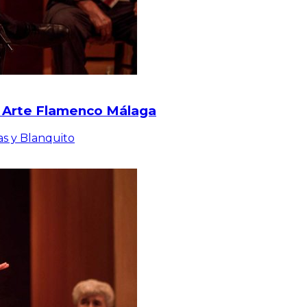
al Arte Flamenco Málaga
as y Blanquito