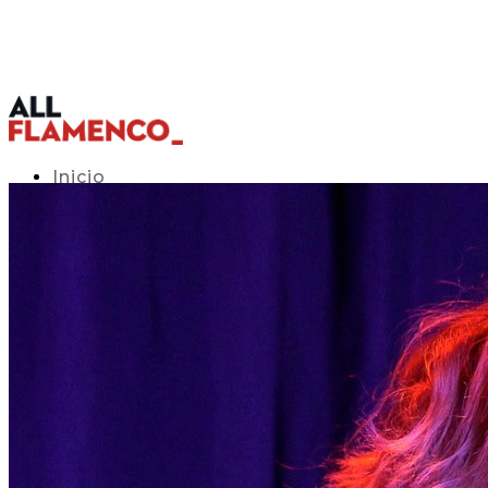
Inicio
Programación TV
Acceso APP
Blog
▾