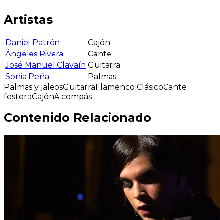
Artistas
Daniel Patrón
Cajón
Ángeles Rivera
Cante
José Manuel Clavaín
Guitarra
Sonia Peña
Palmas
Palmas y jaleos
Guitarra
Flamenco Clásico
Cante
festero
Cajón
A compás
Contenido Relacionado