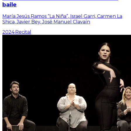
baile
María Jesús Ramos “La Niña”, Israel Garri, Carmen La
Shica, Javier Bey, José Manuel Clavaín
2024
·
Recital