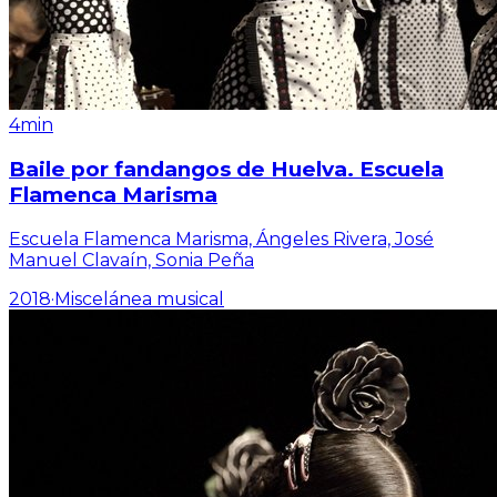
4min
Baile por fandangos de Huelva. Escuela
Flamenca Marisma
Escuela Flamenca Marisma, Ángeles Rivera, José
Manuel Clavaín, Sonia Peña
2018
·
Miscelánea musical