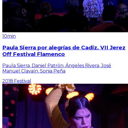
10min
Paula Sierra por alegrías de Cadiz. VII Jerez
Off Festival Flamenco
Paula Sierra, Daniel Patrón, Ángeles Rivera, José
Manuel Clavaín, Sonia Peña
2018
·
Festival