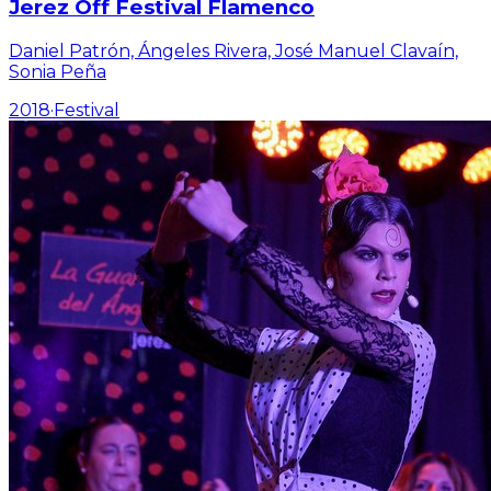
Jerez Off Festival Flamenco
Daniel Patrón, Ángeles Rivera, José Manuel Clavaín,
Sonia Peña
2018
·
Festival