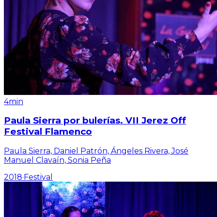
4min
Paula Sierra por bulerías. VII Jerez Off
Festival Flamenco
Paula Sierra, Daniel Patrón, Ángeles Rivera, José
Manuel Clavaín, Sonia Peña
2018
·
Festival