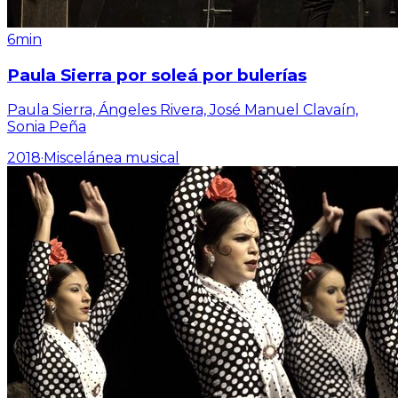
6min
Paula Sierra por soleá por bulerías
Paula Sierra, Ángeles Rivera, José Manuel Clavaín,
Sonia Peña
2018
·
Miscelánea musical