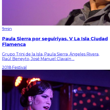
9min
Paula Sierra por seguiriyas. V La Isla Ciudad
Flamenca
Grupo Trini de la Isla, Paula Sierra, Ángeles Rivera,
Raúl Beneyto, José Manuel Clavaín
...
2018
·
Festival