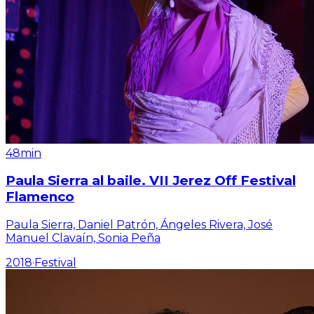
48min
Paula Sierra al baile. VII Jerez Off Festival
Flamenco
Paula Sierra, Daniel Patrón, Ángeles Rivera, José
Manuel Clavaín, Sonia Peña
2018
·
Festival