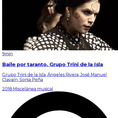
9min
Baile por taranto. Grupo Trini de la Isla
Grupo Trini de la Isla, Ángeles Rivera, José Manuel
Clavaín, Sonia Peña
2018
·
Miscelánea musical