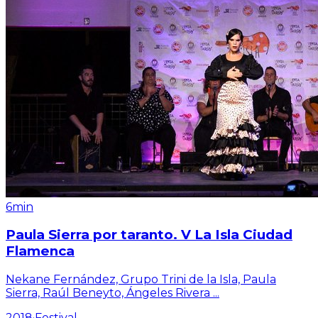
6min
Paula Sierra por taranto. V La Isla Ciudad
Flamenca
Nekane Fernández, Grupo Trini de la Isla, Paula
Sierra, Raúl Beneyto, Ángeles Rivera
...
2018
·
Festival