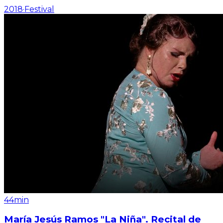
2018
·
Festival
44min
María Jesús Ramos "La Niña". Recital de