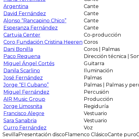
Argentina
Cante
David Fernández
Cante
Alonso “Rancapino Chico”
Cante
Esperanza Fernández
Cante
Cartuja Center
Co-producción
Coro Fundación Cristina Heeren
Coros
Dani Bonilla
Coros | Palmas
Paco Requena
Dirección técnica | So
Miguel Ángel Cortés
Guitarra
Danila Scarlino
Iluminación
José Fernández
Palmas
Jorge “El Cubano”
Palmas | Palmas y per
Miguel Fernández
Percusión
AIR Music Group
Producción
Jorge Limosnita
Regiduría
Francisco Alegre
Vestuario
Sara Sanabria
Vestuario
Curro Fernández
Voz
Sevilla
Presentación disco
Flamenco Clásico
Cante puro
C