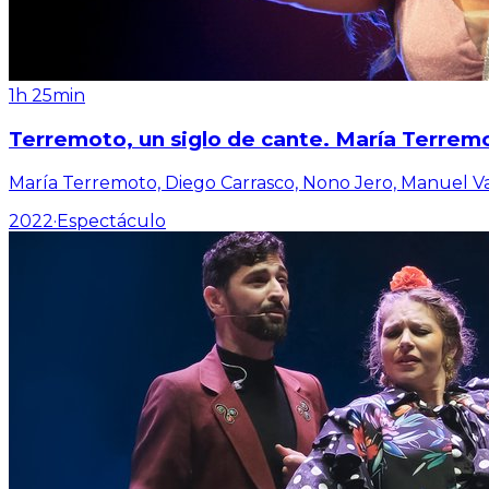
1h 25min
Terremoto, un siglo de cante. María Terremo
María Terremoto, Diego Carrasco, Nono Jero, Manuel Va
2022
·
Espectáculo