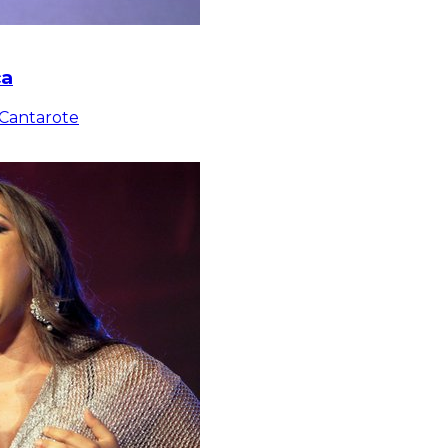
ca
 Cantarote