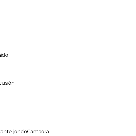
nido
cusión
ante jondo
Cantaora