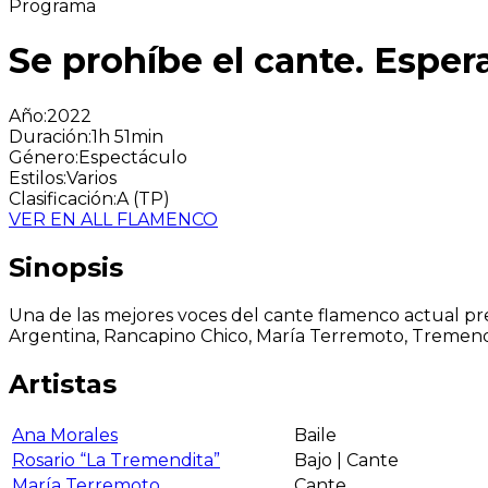
Programa
Se prohíbe el cante. Espe
Año
:
2022
Duración
:
1h 51min
Género
:
Espectáculo
Estilos
:
Varios
Clasificación
:
A (TP)
VER EN ALL FLAMENCO
Sinopsis
Una de las mejores voces del cante flamenco actual pre
Argentina, Rancapino Chico, María Terremoto, Tremend
Artistas
Ana Morales
Baile
Rosario “La Tremendita”
Bajo | Cante
María Terremoto
Cante