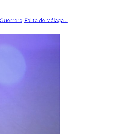
a
 Guerrero, Falito de Málaga
...