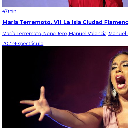
47min
María Terremoto. VII La Isla Ciudad Flamen
María Terremoto, Nono Jero, Manuel Valencia, Manuel
2022
·
Espectáculo