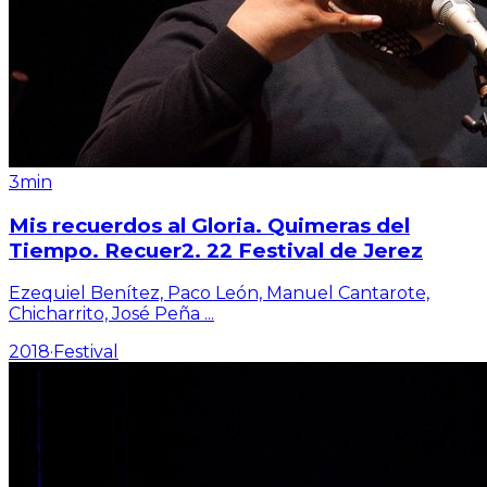
3min
Mis recuerdos al Gloria. Quimeras del
Tiempo. Recuer2. 22 Festival de Jerez
Ezequiel Benítez, Paco León, Manuel Cantarote,
Chicharrito, José Peña
...
2018
·
Festival