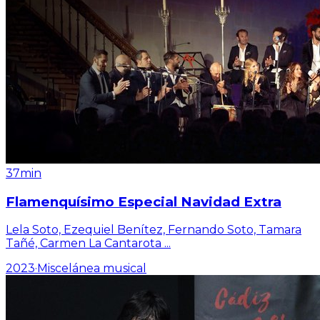
37min
Flamenquísimo Especial Navidad Extra
Lela Soto, Ezequiel Benítez, Fernando Soto, Tamara
Tañé, Carmen La Cantarota
...
2023
·
Miscelánea musical