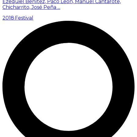
Ezequiel Benítez, Paco León, Manuel Cantarote,
Chicharrito, José Peña
...
2018
·
Festival