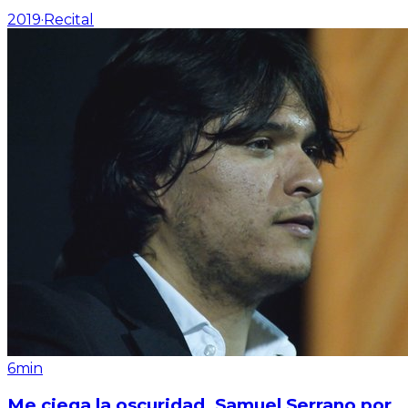
2019
·
Recital
6min
Me ciega la oscuridad. Samuel Serrano por