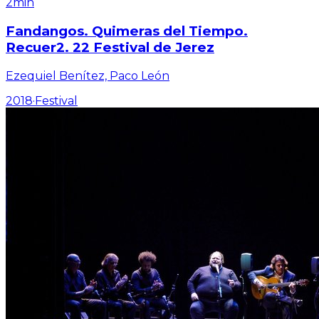
2min
Fandangos. Quimeras del Tiempo.
Recuer2. 22 Festival de Jerez
Ezequiel Benítez, Paco León
2018
·
Festival