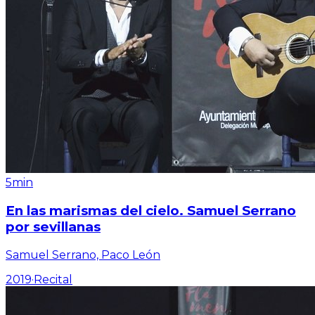
5min
En las marismas del cielo. Samuel Serrano
por sevillanas
Samuel Serrano, Paco León
2019
·
Recital