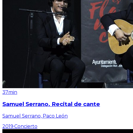
37min
Samuel Serrano. Recital de cante
Samuel Serrano, Paco León
2019
·
Concierto