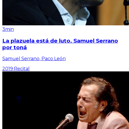
3min
La plazuela está de luto. Samuel Serrano
por toná
Samuel Serrano, Paco León
2019
·
Recital