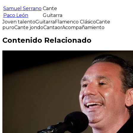
Samuel Serrano
Cante
Paco León
Guitarra
Joven talento
Guitarra
Flamenco Clásico
Cante
puro
Cante jondo
Cantaor
Acompañamiento
Contenido Relacionado