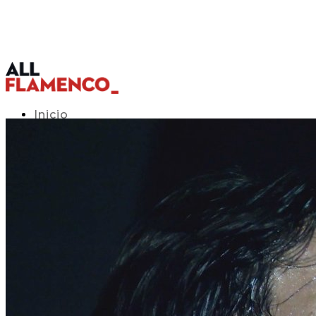
Inicio
Programación TV
Acceso APP
Blog
▾