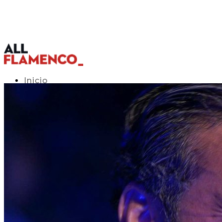
Inicio
Programación TV
Acceso APP
Blog
▾