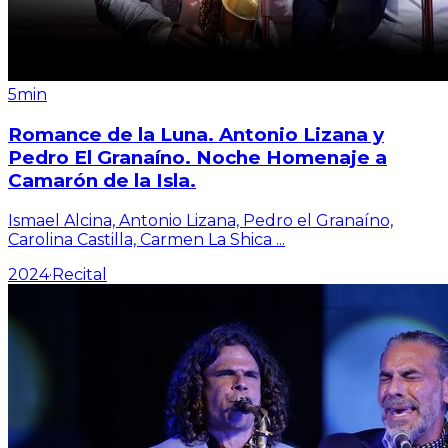
5min
Romance de la Luna. Antonio Lizana y
Pedro El Granaíno. Noche Homenaje a
Camarón de la Isla.
Ismael Alcina, Antonio Lizana, Pedro el Granaíno,
Carolina Castilla, Carmen La Shica
...
2024
·
Recital