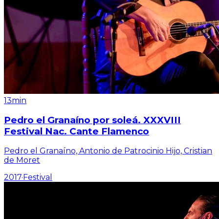
13min
Pedro el Granaíno por soleá. XXXVIII
Festival Nac. Cante Flamenco
Pedro el Granaíno, Antonio de Patrocinio Hijo, Cristian
de Moret
2017
·
Festival