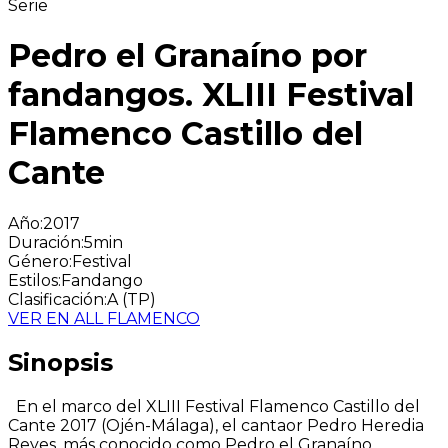
Serie
Pedro el Granaíno por
fandangos. XLIII Festival
Flamenco Castillo del
Cante
Año
:
2017
Duración
:
5min
Género
:
Festival
Estilos
:
Fandango
Clasificación
:
A (TP)
VER EN ALL FLAMENCO
Sinopsis
En el marco del XLIII Festival Flamenco Castillo del
Cante 2017 (Ojén-Málaga), el cantaor Pedro Heredia
Reyes, más conocido como Pedro el Granaíno,