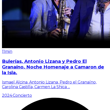
11min
Bulerías. Antonio Lizana y Pedro El
Granaíno. Noche Homenaje a Camaron de
la Isla.
Ismael Alcina, Antonio Lizana, Pedro el Granaíno,
Carolina Castilla, Carmen La Shica
...
2024
·
Concierto