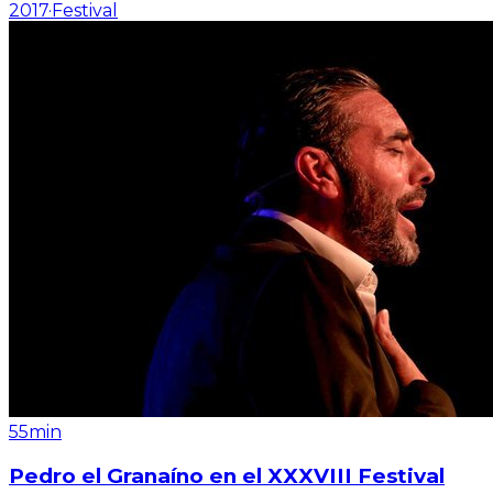
2017
·
Festival
55min
Pedro el Granaíno en el XXXVIII Festival