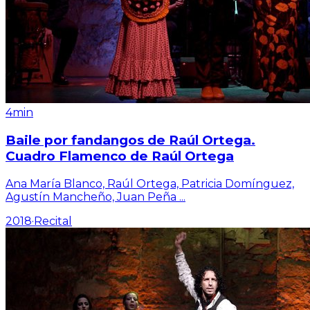
4min
Baile por fandangos de Raúl Ortega.
Cuadro Flamenco de Raúl Ortega
Ana María Blanco, Raúl Ortega, Patricia Domínguez,
Agustín Mancheño, Juan Peña
...
2018
·
Recital