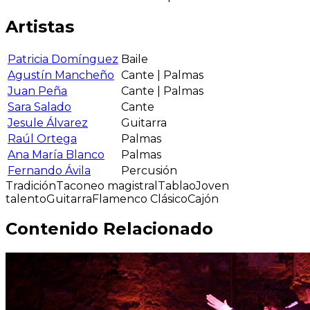
Artistas
Patricia Domínguez
Baile
Agustín Mancheño
Cante | Palmas
Juan Peña
Cante | Palmas
Sara Salado
Cante
Jesule Álvarez
Guitarra
Raúl Ortega
Palmas
Ana María Blanco
Palmas
Fernando Ávila
Percusión
Tradición
Taconeo magistral
Tablao
Joven
talento
Guitarra
Flamenco Clásico
Cajón
Contenido Relacionado