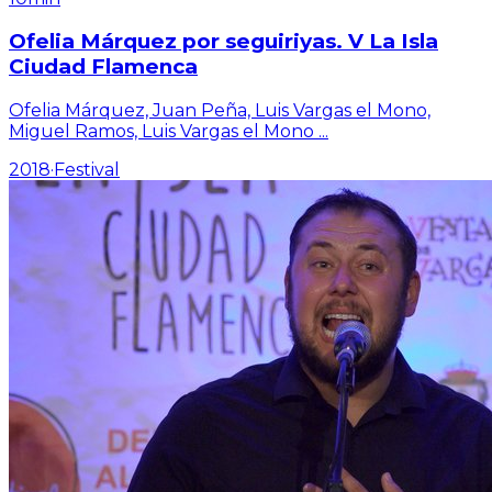
Ofelia Márquez por seguiriyas. V La Isla
Ciudad Flamenca
Ofelia Márquez, Juan Peña, Luis Vargas el Mono,
Miguel Ramos, Luis Vargas el Mono
...
2018
·
Festival