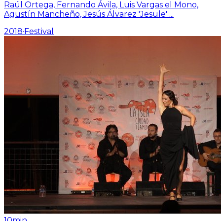
Raúl Ortega, Fernando Ávila, Luis Vargas el Mono,
Agustín Mancheño, Jesús Álvarez 'Jesule'
...
2018
·
Festival
10min