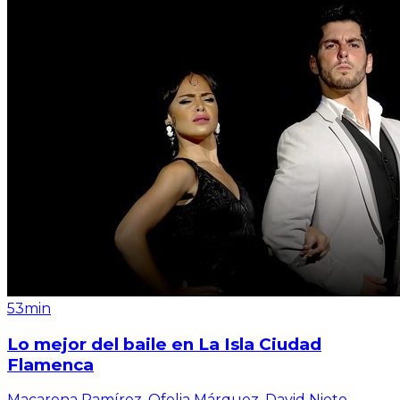
53min
Lo mejor del baile en La Isla Ciudad
Flamenca
Macarena Ramírez, Ofelia Márquez, David Nieto,