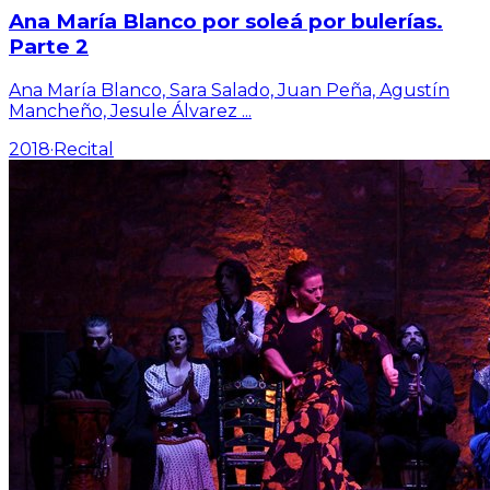
Ana María Blanco por soleá por bulerías.
Parte 2
Ana María Blanco, Sara Salado, Juan Peña, Agustín
Mancheño, Jesule Álvarez
...
2018
·
Recital