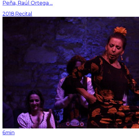
Peña, Raúl Ortega
...
2018
·
Recital
6min