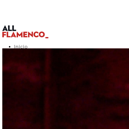
Inicio
Programación TV
Acceso APP
Blog
▾