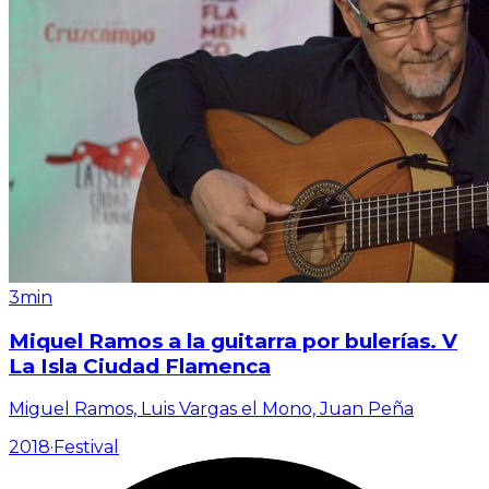
3min
Miquel Ramos a la guitarra por bulerías. V
La Isla Ciudad Flamenca
Miguel Ramos, Luis Vargas el Mono, Juan Peña
2018
·
Festival