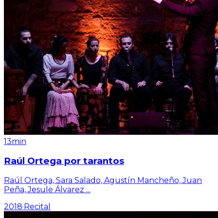
13min
Raúl Ortega por tarantos
Raúl Ortega, Sara Salado, Agustín Mancheño, Juan
Peña, Jesule Álvarez
...
2018
·
Recital