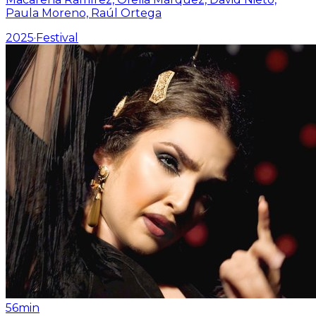
Paula Moreno, Raúl Ortega
2025
·
Festival
56min