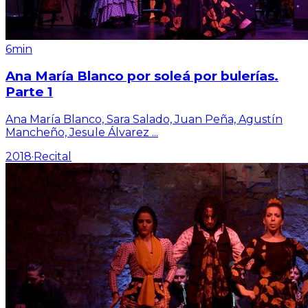
6min
Ana María Blanco por soleá por bulerías.
Parte 1
Ana María Blanco, Sara Salado, Juan Peña, Agustín
Mancheño, Jesule Álvarez
...
2018
·
Recital