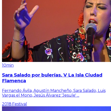
10min
Sara Salado por bulerías. V La Isla Ciudad
Flamenca
Fernando Ávila, Agustín Mancheño, Sara Salado, Luis
Vargas el Mono, Jesús Álvarez 'Jesule'
...
2018
·
Festival