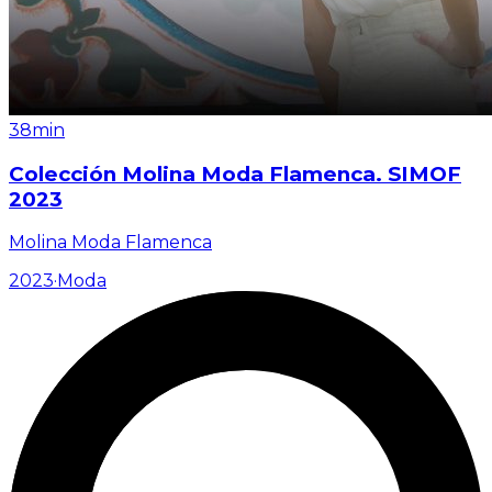
38min
Colección Molina Moda Flamenca. SIMOF
2023
Molina Moda Flamenca
2023
·
Moda