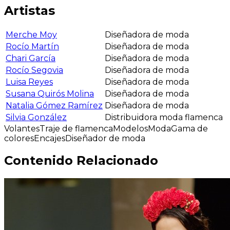
Artistas
Merche Moy
Diseñadora de moda
Rocío Martín
Diseñadora de moda
Chari García
Diseñadora de moda
Rocío Segovia
Diseñadora de moda
Luisa Reyes
Diseñadora de moda
Susana Quirós Molina
Diseñadora de moda
Natalia Gómez Ramírez
Diseñadora de moda
Silvia González
Distribuidora moda flamenca
Volantes
Traje de flamenca
Modelos
Moda
Gama de
colores
Encajes
Diseñador de moda
Contenido Relacionado