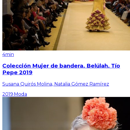
4min
Colección Mujer de bandera. Belúlah. Tío
Pepe 2019
Susana Quirós Molina, Natalia Gómez Ramírez
2019
·
Moda