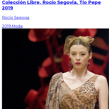
Colección Libre. Rocío Segovia. Tío Pepe
2019
Rocío Segovia
2019
·
Moda