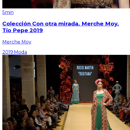
5min
Colección Con otra mirada. Merche Moy.
Tío Pepe 2019
Merche Moy
2019
·
Moda