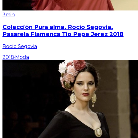
3min
Colección Pura alma. Rocío Segovia.
Pasarela Flamenca Tío Pepe Jerez 2018
Rocío Segovia
2018
·
Moda