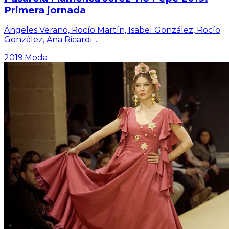
Primera jornada
Ángeles Verano, Rocío Martín, Isabel González, Rocío
González, Ana Ricardi
...
2019
·
Moda