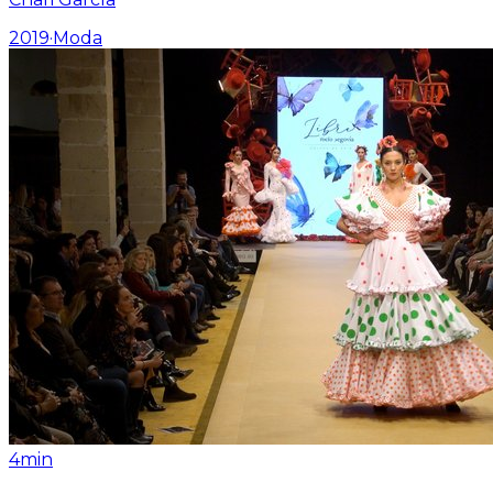
2019
·
Moda
4min