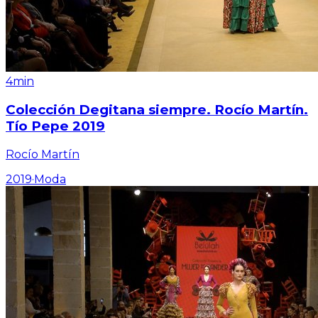
4min
Colección Degitana siempre. Rocío Martín.
Tío Pepe 2019
Rocío Martín
2019
·
Moda