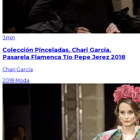
3min
Colección Pinceladas. Chari García.
Pasarela Flamenca Tío Pepe Jerez 2018
Chari García
2018
·
Moda