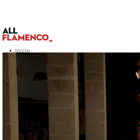
Inicio
Programación TV
Acceso APP
Blog
▾