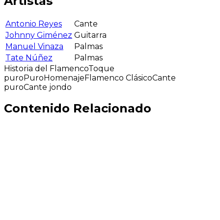
Artistas
Antonio Reyes
Cante
Johnny Giménez
Guitarra
Manuel Vinaza
Palmas
Tate Núñez
Palmas
Historia del Flamenco
Toque
puro
Puro
Homenaje
Flamenco Clásico
Cante
puro
Cante jondo
Contenido Relacionado