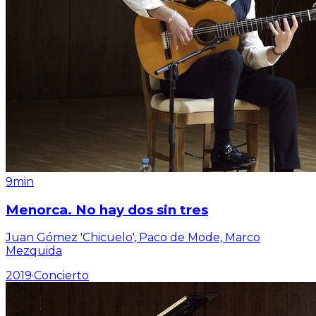
9min
Menorca. No hay dos sin tres
Juan Gómez 'Chicuelo', Paco de Mode, Marco
Mezquida
2019
·
Concierto