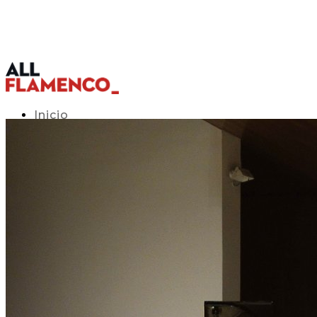
Inicio
Programación TV
Acceso APP
Blog
▾