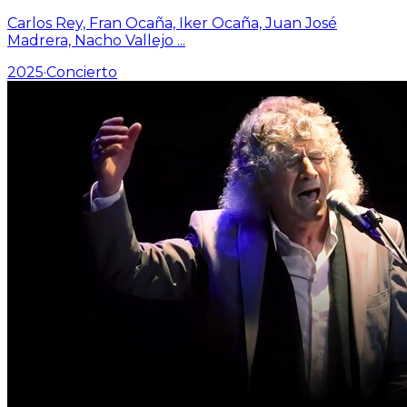
Carlos Rey, Fran Ocaña, Iker Ocaña, Juan José
Madrera, Nacho Vallejo
...
2025
·
Concierto