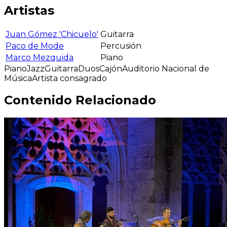
Artistas
Juan Gómez 'Chicuelo'
Guitarra
Paco de Mode
Percusión
Marco Mezquida
Piano
Piano
Jazz
Guitarra
Duos
Cajón
Auditorio Nacional de
Música
Artista consagrado
Contenido Relacionado