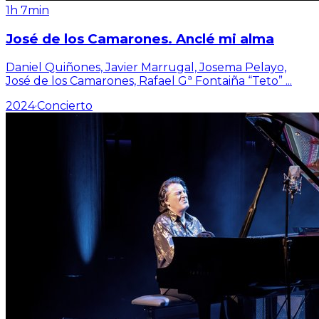
1h 7min
José de los Camarones. Anclé mi alma
Daniel Quiñones, Javier Marrugal, Josema Pelayo,
José de los Camarones, Rafael Gª Fontaiña “Teto”
...
2024
·
Concierto