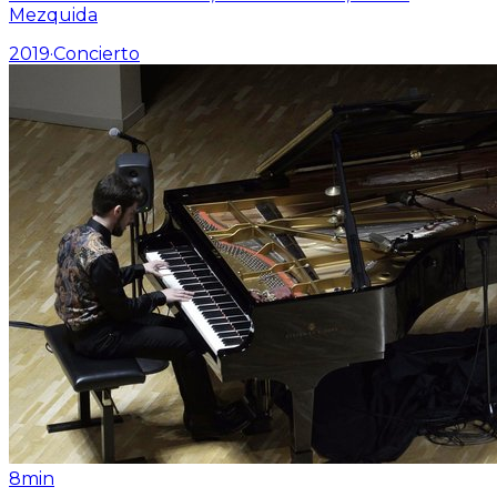
Mezquida
2019
·
Concierto
8min