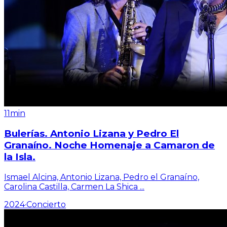
11min
Bulerías. Antonio Lizana y Pedro El
Granaíno. Noche Homenaje a Camaron de
la Isla.
Ismael Alcina, Antonio Lizana, Pedro el Granaíno,
Carolina Castilla, Carmen La Shica
...
2024
·
Concierto