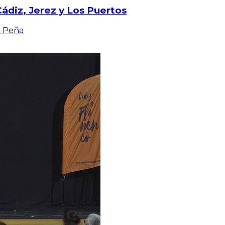
 Cádiz, Jerez y Los Puertos
é Peña