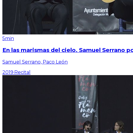
5min
En las marismas del cielo. Samuel Serrano po
Samuel Serrano, Paco León
2019
·
Recital