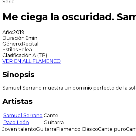
Serie
Me ciega la oscuridad. Sam
Año
:
2019
Duración
:
6min
Género
:
Recital
Estilos
:
Soleá
Clasificación
:
A (TP)
VER EN ALL FLAMENCO
Sinopsis
Samuel Serrano muestra un dominio perfecto de la so
Artistas
Samuel Serrano
Cante
Paco León
Guitarra
Joven talento
Guitarra
Flamenco Clásico
Cante puro
Can