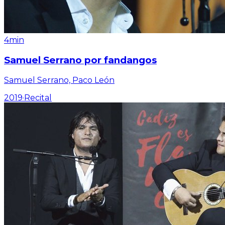
4min
Samuel Serrano por fandangos
Samuel Serrano, Paco León
2019
·
Recital