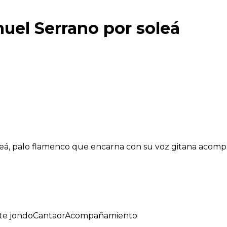
uel Serrano por soleá
leá, palo flamenco que encarna con su voz gitana acom
te jondo
Cantaor
Acompañamiento