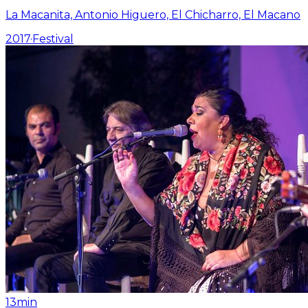
La Macanita, Antonio Higuero, El Chicharro, El Macano
2017
·
Festival
13min