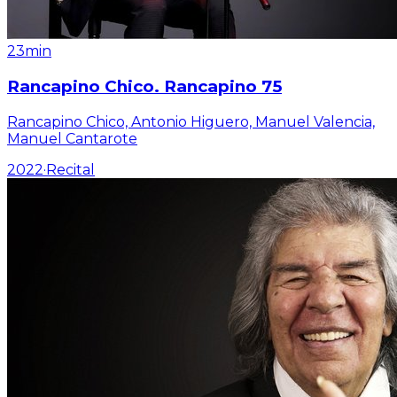
23min
Rancapino Chico. Rancapino 75
Rancapino Chico, Antonio Higuero, Manuel Valencia,
Manuel Cantarote
2022
·
Recital