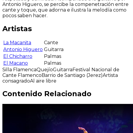
Antonio Higuero, se percibe la compenetración entre
cante y toque, que adorna e ilustra la melodía como
pocos saben hacer.
Artistas
La Macanita
Cante
Antonio Higuero
Guitarra
El Chicharro
Palmas
El Macano
Palmas
Silla Flamenca
Quejío
Guitarra
Festival Nacional de
Cante Flamenco
Barrio de Santiago (Jerez)
Artista
consagrado
Al aire libre
Contenido Relacionado