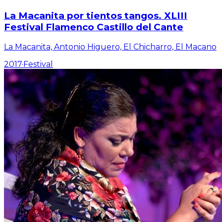
La Macanita por tientos tangos. XLIII
Festival Flamenco Castillo del Cante
La Macanita, Antonio Higuero, El Chicharro, El Macano
2017
·
Festival