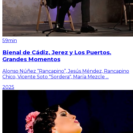
59min
Bienal de Cádiz, Jerez y Los Puertos.
Grandes Momentos
Alonso Núñez “Rancapino”, Jesús Méndez, Rancapino
Chico, Vicente Soto "Sordera", María Mezcle
...
2025