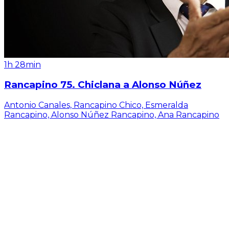
1h 28min
Rancapino 75. Chiclana a Alonso Núñez
Antonio Canales, Rancapino Chico, Esmeralda
Rancapino, Alonso Núñez Rancapino, Ana Rancapino
...
2021
·
Espectáculo