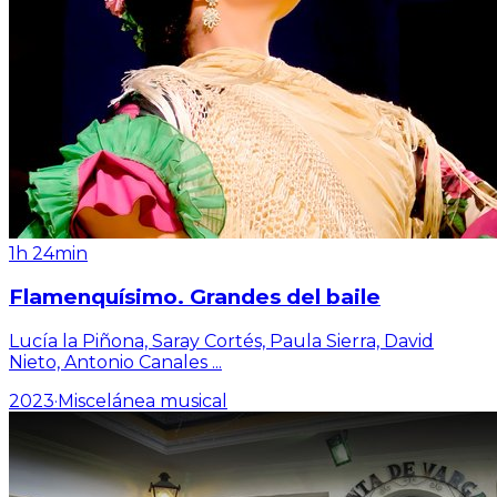
1h 24min
Flamenquísimo. Grandes del baile
Lucía la Piñona, Saray Cortés, Paula Sierra, David
Nieto, Antonio Canales
...
2023
·
Miscelánea musical