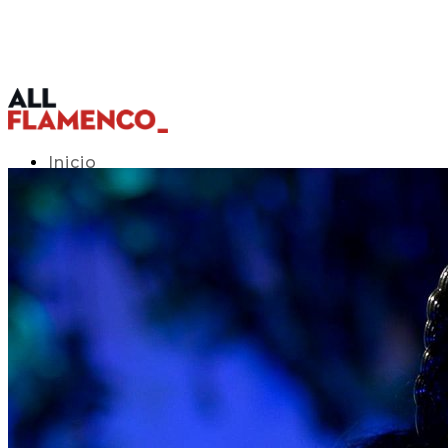
Inicio
Programación TV
Acceso APP
Blog
▾