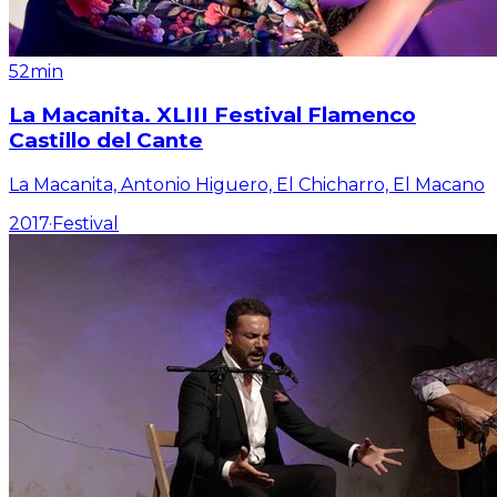
52min
La Macanita. XLIII Festival Flamenco
Castillo del Cante
La Macanita, Antonio Higuero, El Chicharro, El Macano
2017
·
Festival