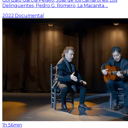
Gonzalo García Pelayo, José de los Camarones, Los
Delinqüentes, Pedro G. Romero, La Macanita
...
2022
·
Documental
1h 56min