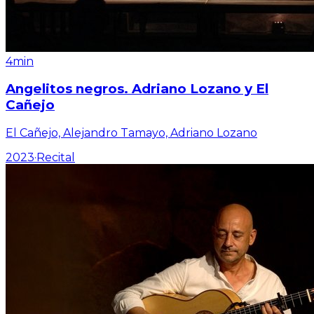
4min
Angelitos negros. Adriano Lozano y El
Cañejo
El Cañejo, Alejandro Tamayo, Adriano Lozano
2023
·
Recital