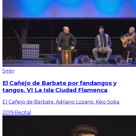
5min
El Cañejo de Barbate por fandangos y
tangos. VI La Isla Ciudad Flamenca
El Cañejo de Barbate, Adriano Lozano, Kiko Soba
2019
·
Recital