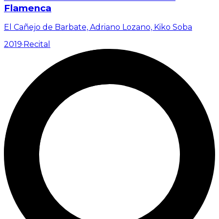
Flamenca
El Cañejo de Barbate, Adriano Lozano, Kiko Soba
2019
·
Recital