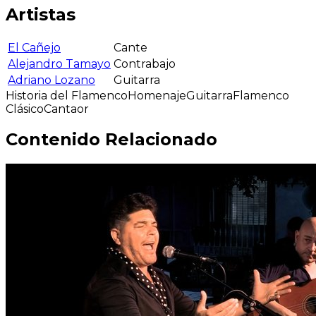
Artistas
El Cañejo
Cante
Alejandro Tamayo
Contrabajo
Adriano Lozano
Guitarra
Historia del Flamenco
Homenaje
Guitarra
Flamenco
Clásico
Cantaor
Contenido Relacionado