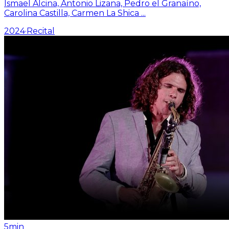
Ismael Alcina, Antonio Lizana, Pedro el Granaíno,
Carolina Castilla, Carmen La Shica
...
2024
·
Recital
5min