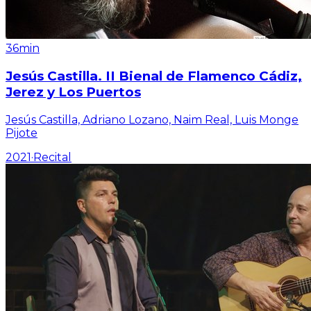
36min
Jesús Castilla. II Bienal de Flamenco Cádiz,
Jerez y Los Puertos
Jesús Castilla, Adriano Lozano, Naim Real, Luis Monge
Pijote
2021
·
Recital