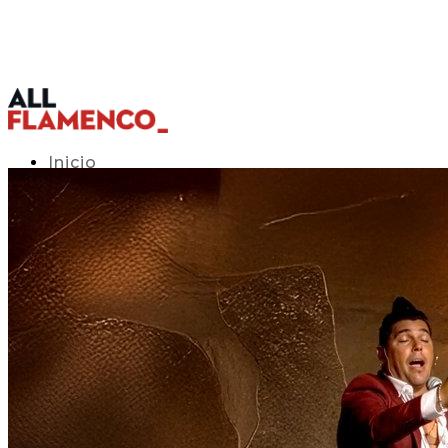
Inicio
Programación TV
Acceso APP
Blog
▾