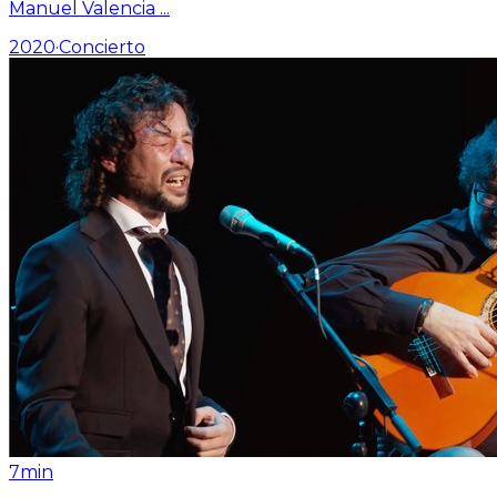
Manuel Valencia
...
2020
·
Concierto
7min