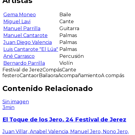
Artistas
Gema Moneo
Baile
Miguel Lavi
Cante
Manuel Parrilla
Guitarra
Manuel Cantarote
Palmas
Juan Diego Valencia
Palmas
Luis Cantarote "El Lúa"
Palmas
Ané Carrasco
Percusión
Bernardo Parrilla
Violín
Festival de Jerez
Compás
Cante
festero
Cantaor
Bailaora
Acompañamiento
A compás
Contenido Relacionado
Sin imagen
3min
El Toque de los Jero. 24 Festival de Jerez
Juan Villar, Anabel Valencia, Manuel Jero, Nono Jero,