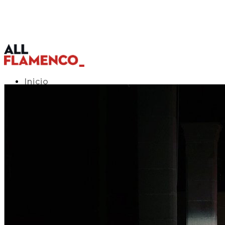
Inicio
Programación TV
Acceso APP
Blog
▾