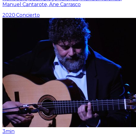
Manuel Cantarote, Ane Carrasco
2020
·
Concierto
3min