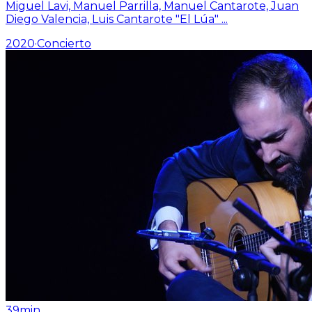
Miguel Lavi, Manuel Parrilla, Manuel Cantarote, Juan
Diego Valencia, Luis Cantarote "El Lúa"
...
2020
·
Concierto
39min