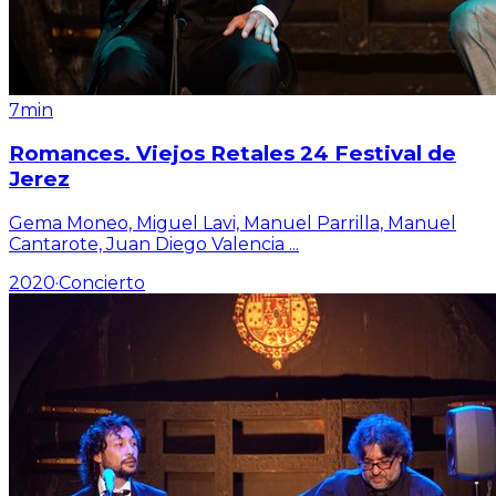
7min
Romances. Viejos Retales 24 Festival de
Jerez
Gema Moneo, Miguel Lavi, Manuel Parrilla, Manuel
Cantarote, Juan Diego Valencia
...
2020
·
Concierto