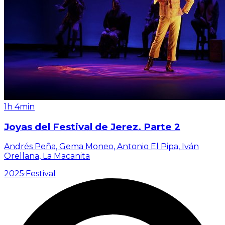
1h 4min
Joyas del Festival de Jerez. Parte 2
Andrés Peña, Gema Moneo, Antonio El Pipa, Iván
Orellana, La Macanita
2025
·
Festival