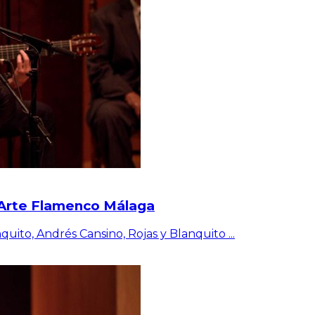
l Arte Flamenco Málaga
nquito, Andrés Cansino, Rojas y Blanquito
...