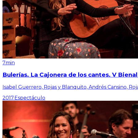
7min
Bulerías. La Cajonera de los cantes. V Bien
Isabel Guerrero, Rojas y Blanquito, Andrés Cansino, Roj
2017
·
Espectáculo