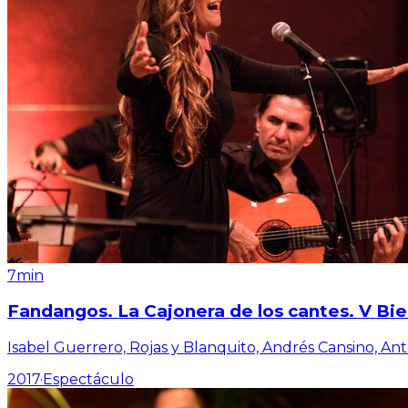
7min
Fandangos. La Cajonera de los cantes. V Bi
Isabel Guerrero, Rojas y Blanquito, Andrés Cansino, An
2017
·
Espectáculo