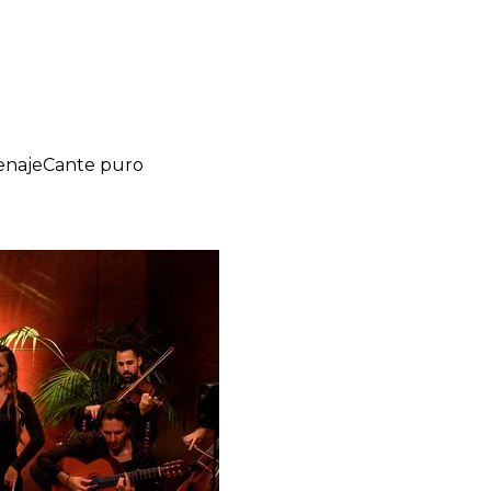
naje
Cante puro