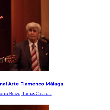
enal Arte Flamenco Málaga
tonio Bravo, Tomás Castro
...