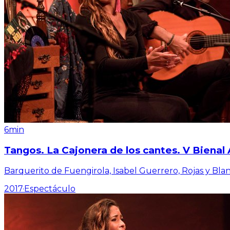
6min
Tangos. La Cajonera de los cantes. V Biena
Barquerito de Fuengirola, Isabel Guerrero, Rojas y Bla
2017
·
Espectáculo