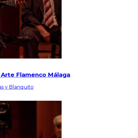
al Arte Flamenco Málaga
as y Blanquito