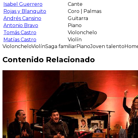
Isabel Guerrero
Cante
Rojas y Blanquito
Coro | Palmas
Andrés Cansino
Guitarra
Antonio Bravo
Piano
Tomás Castro
Violonchelo
Matías Castro
Violín
Violonchelo
Violín
Saga familiar
Piano
Joven talento
Home
Contenido Relacionado