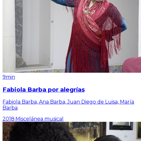
9min
Fabiola Barba por alegrías
Fabiola Barba, Ana Barba, Juan Diego de Luisa, María
Barba
2018
·
Miscelánea musical