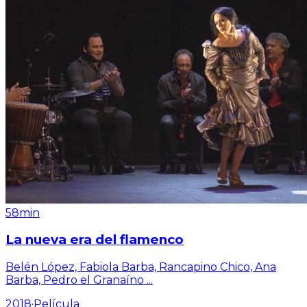
58min
La nueva era del flamenco
Belén López, Fabiola Barba, Rancapino Chico, Ana
Barba, Pedro el Granaíno
...
2018
·
Película