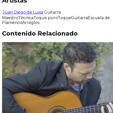
Artistas
Juan Diego de Luisa
Guitarra
Maestro
Técnica
Toque puro
Toque
Guitarra
Escuela de
Flamenco
Arreglos
Contenido Relacionado