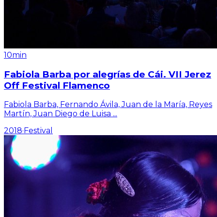
10min
Fabiola Barba por alegrías de Cái. VII Jerez
Off Festival Flamenco
Fabiola Barba, Fernando Ávila, Juan de la María, Reyes
Martín, Juan Diego de Luisa
...
2018
·
Festival