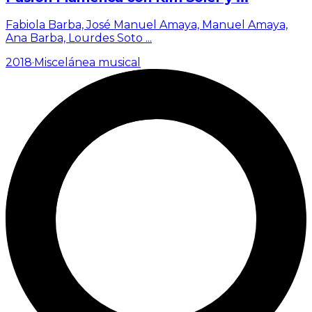
Fabiola Barba, José Manuel Amaya, Manuel Amaya,
Ana Barba, Lourdes Soto
...
2018
·
Miscelánea musical