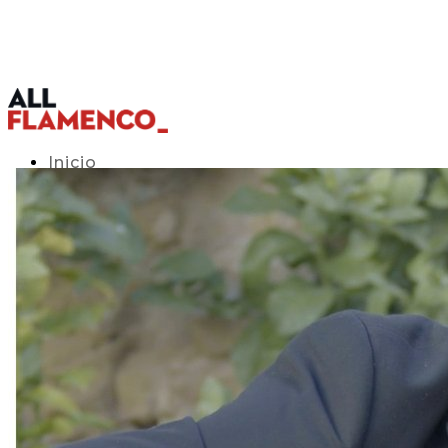
Inicio
Programación TV
Acceso APP
Blog
▾