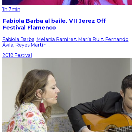
1h 7min
Fabiola Barba al baile. VII Jerez Off
Festival Flamenco
Fabiola Barba, Melania Ramírez, María Ruiz, Fernando
Ávila, Reyes Martín
...
2018
·
Festival