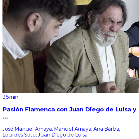
38min
Pasión Flamenca con Juan Diego de Luisa y
...
José Manuel Amaya, Manuel Amaya, Ana Barba,
Lourdes Soto, Juan Diego de Luisa
...