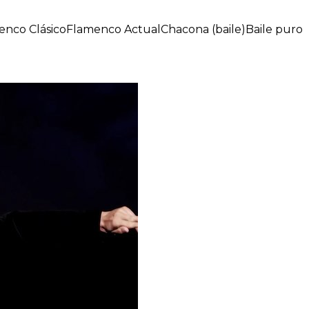
enco Clásico
Flamenco Actual
Chacona (baile)
Baile puro