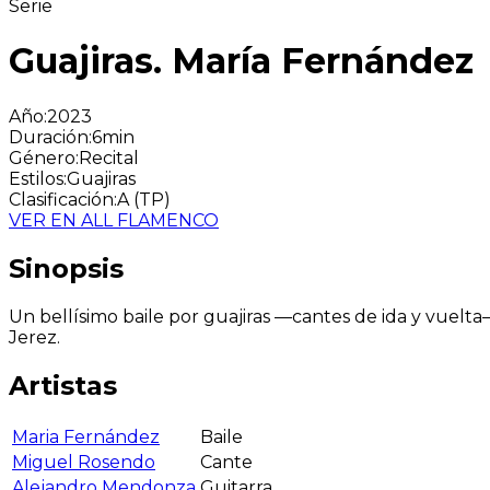
Serie
Guajiras. María Fernández
Año
:
2023
Duración
:
6min
Género
:
Recital
Estilos
:
Guajiras
Clasificación
:
A (TP)
VER EN ALL FLAMENCO
Sinopsis
Un bellísimo baile por guajiras —cantes de ida y vuelta
Jerez.
Artistas
Maria Fernández
Baile
Miguel Rosendo
Cante
Alejandro Mendonza
Guitarra