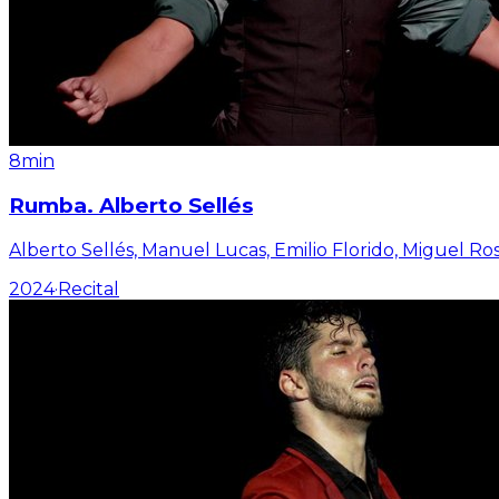
8min
Rumba. Alberto Sellés
Alberto Sellés, Manuel Lucas, Emilio Florido, Miguel R
2024
·
Recital