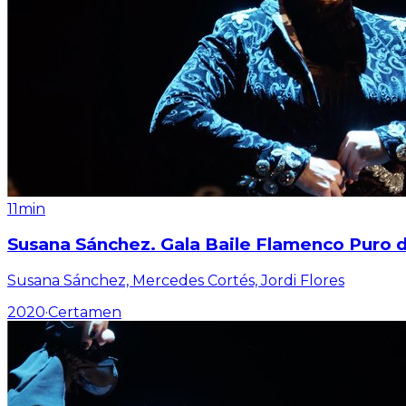
11min
Susana Sánchez. Gala Baile Flamenco Puro de
Susana Sánchez, Mercedes Cortés, Jordi Flores
2020
·
Certamen