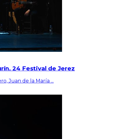
ín. 24 Festival de Jerez
ro, Juan de la María
...