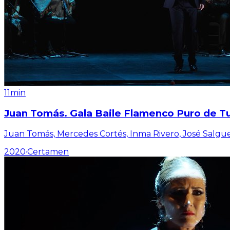
11min
Juan Tomás. Gala Baile Flamenco Puro de Tur
Juan Tomás, Mercedes Cortés, Inma Rivero, José Salgue
2020
·
Certamen