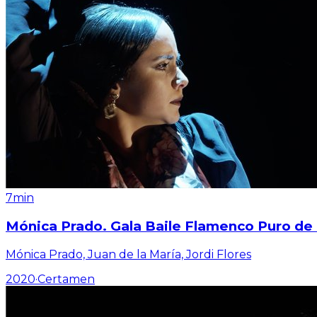
7min
Mónica Prado. Gala Baile Flamenco Puro de T
Mónica Prado, Juan de la María, Jordi Flores
2020
·
Certamen