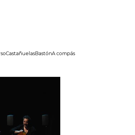
so
Castañuelas
Bastón
A compás