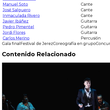
Manuel Soto
Cante
José Salguero
Cante
Inmaculada Rivero
Cante
Javier Ibáñez
Guitarra
Pedro Pimentel
Guitarra
Jordi Flores
Guitarra
Carlos Merino
Percusión
Gala final
Festival de Jerez
Coreografía en grupo
Concur
Contenido Relacionado