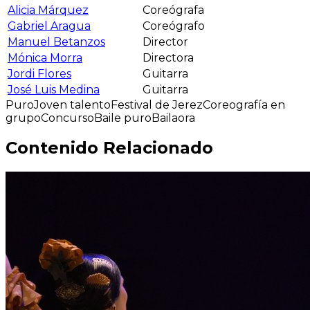
Alicia Márquez
Coreógrafa
Gabriel Aragua
Coreógrafo
Manuel Betanzos
Director
Mónica Morra
Directora
Jordi Flores
Guitarra
José Luis Medina
Guitarra
Puro
Joven talento
Festival de Jerez
Coreografía en
grupo
Concurso
Baile puro
Bailaora
Contenido Relacionado