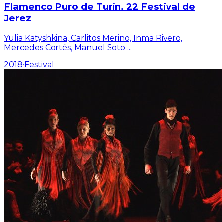
Flamenco Puro de Turín. 22 Festival de
Jerez
Yulia Katyshkina, Carlitos Merino, Inma Rivero,
Mercedes Cortés, Manuel Soto
...
2018
·
Festival