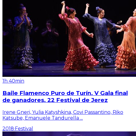
1h 40min
Baile Flamenco Puro de Turín. V Gala final
de ganadores. 22 Festival de Jerez
Irene Gneri, Yulia Katyshkina, Covi Passantino, Riko
Katsube, Emanuele Tandurella
...
2018
·
Festival