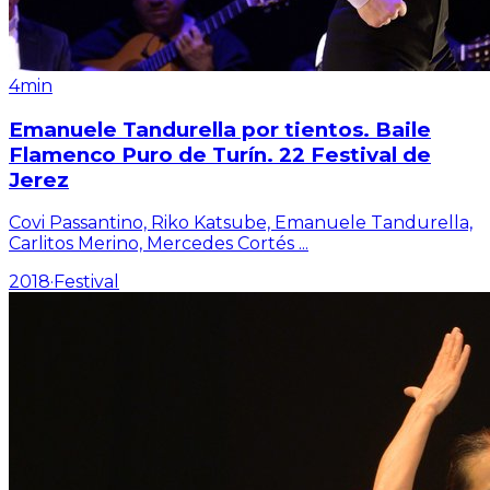
4min
Emanuele Tandurella por tientos. Baile
Flamenco Puro de Turín. 22 Festival de
Jerez
Covi Passantino, Riko Katsube, Emanuele Tandurella,
Carlitos Merino, Mercedes Cortés
...
2018
·
Festival