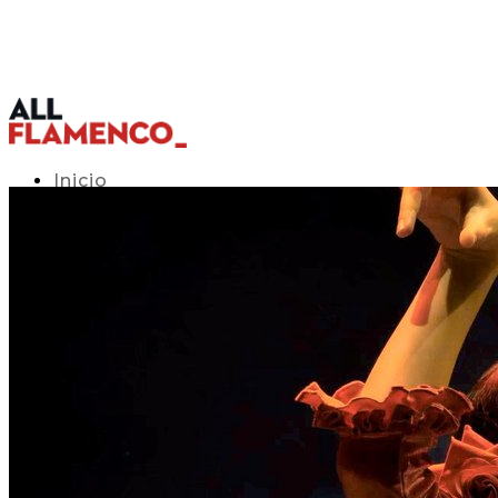
Inicio
Programación TV
Acceso APP
Blog
▾