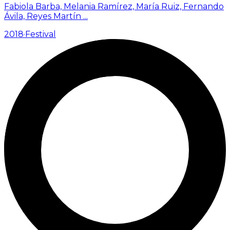
Fabiola Barba, Melania Ramírez, María Ruiz, Fernando
Ávila, Reyes Martín
...
2018
·
Festival