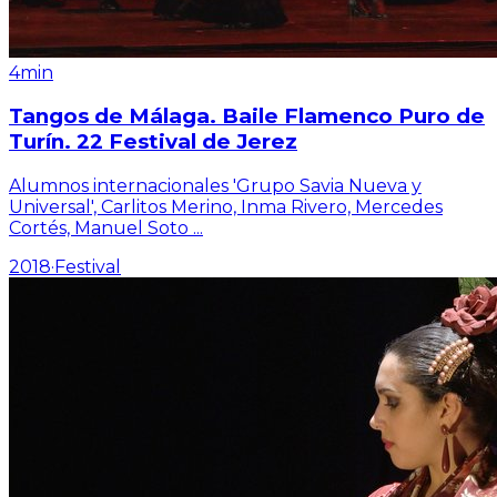
4min
Tangos de Málaga. Baile Flamenco Puro de
Turín. 22 Festival de Jerez
Alumnos internacionales 'Grupo Savia Nueva y
Universal', Carlitos Merino, Inma Rivero, Mercedes
Cortés, Manuel Soto
...
2018
·
Festival