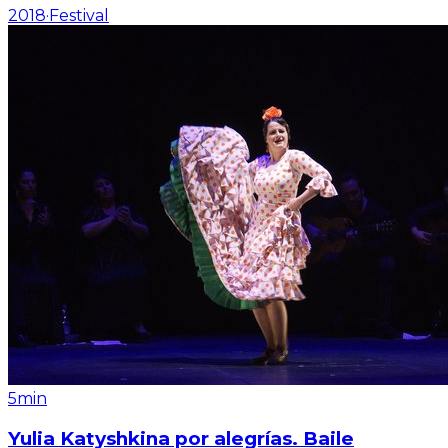
2018
·
Festival
5min
Yulia Katyshkina por alegrías. Baile