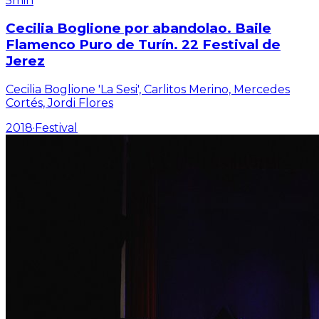
5min
Cecilia Boglione por abandolao. Baile
Flamenco Puro de Turín. 22 Festival de
Jerez
Cecilia Boglione 'La Sesi', Carlitos Merino, Mercedes
Cortés, Jordi Flores
2018
·
Festival