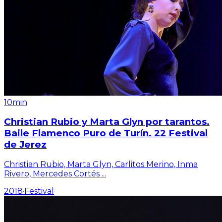
10min
Christian Rubio y Marta Glyn por tarantos.
Baile Flamenco Puro de Turín. 22 Festival
de Jerez
Christian Rubio, Marta Glyn, Carlitos Merino, Inma
Rivero, Mercedes Cortés
...
2018
·
Festival