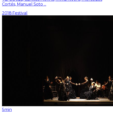
Cortés, Manuel Soto
...
2018
·
Festival
5min