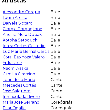
Artistas
Alessandro Cerqua
Baile
Laura Aresta
Baile
Daniela Siccardi
Baile
Giorgia Gorgoglione
Baile
Andina Melo Dupak
Baile
Kotoha Setoguchi
Baile
Idaira Cortes Custodio
Baile
Luz María Bernal Garcia
Baile
Coral Espinoza Valero
Baile
Yuka Une
Baile
Naomi Aisaka
Baile
Camilla Cimmino
Baile
Juan de la María
Cante
Mercedes Cortés
Cante
José Salguero
Cante
Inmaculada Rivero
Cante
Maria Jose Serrano
Coreógrafa
Pilar Ogalla
Coreógrafa