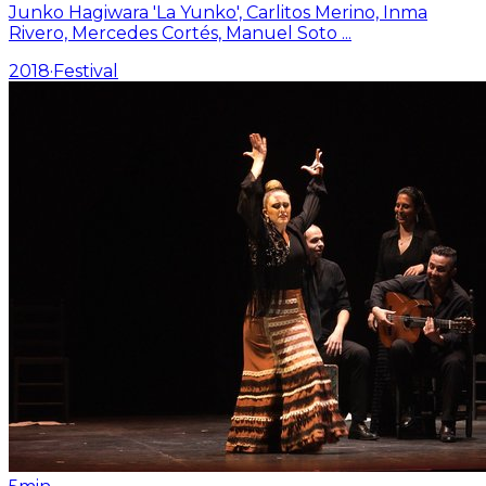
Junko Hagiwara 'La Yunko', Carlitos Merino, Inma
Rivero, Mercedes Cortés, Manuel Soto
...
2018
·
Festival