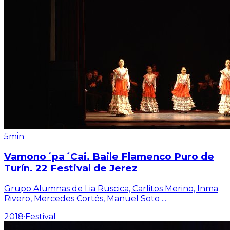
5min
Vamono´pa´Cai. Baile Flamenco Puro de
Turín. 22 Festival de Jerez
Grupo Alumnas de Lia Ruscica, Carlitos Merino, Inma
Rivero, Mercedes Cortés, Manuel Soto
...
2018
·
Festival