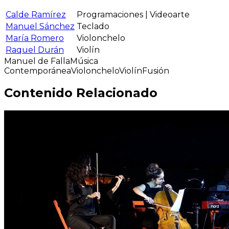
Calde Ramírez
Programaciones | Videoarte
Manuel Sánchez
Teclado
María Romero
Violonchelo
Raquel Durán
Violín
Manuel de Falla
Música
Contemporánea
Violonchelo
Violín
Fusión
Contenido Relacionado