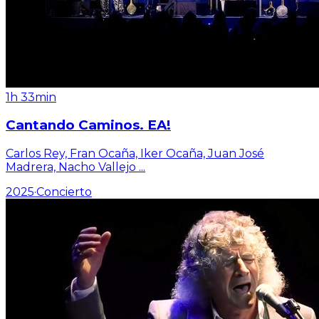
1h 33min
Cantando Caminos. EA!
Carlos Rey, Fran Ocaña, Iker Ocaña, Juan José
Madrera, Nacho Vallejo
...
2025
·
Concierto