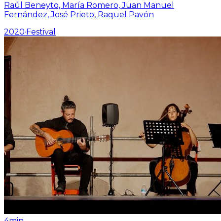
Raúl Beneyto, María Romero, Juan Manuel
Fernández, José Prieto, Raquel Pavón
2020
·
Festival
4min