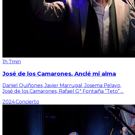
1h 7min
José de los Camarones. Anclé mi alma
Daniel Quiñones, Javier Marrugal, Josema Pelayo,
José de los Camarones, Rafael Gª Fontaiña “Teto”
...
2024
·
Concierto