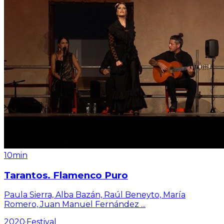
10min
Tarantos. Flamenco Puro
Paula Sierra, Alba Bazán, Raúl Beneyto, María
Romero, Juan Manuel Fernández
...
2020
·
Festival