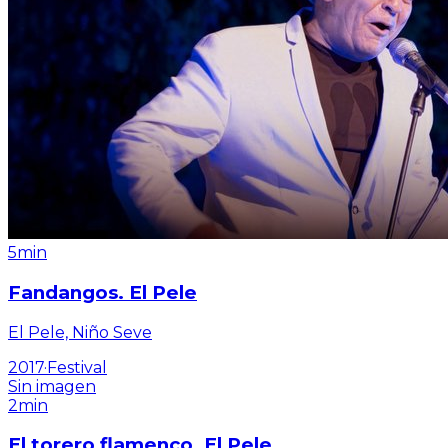
5min
Fandangos. El Pele
El Pele, Niño Seve
2017
·
Festival
Sin imagen
2min
El torero flamenco. El Pele