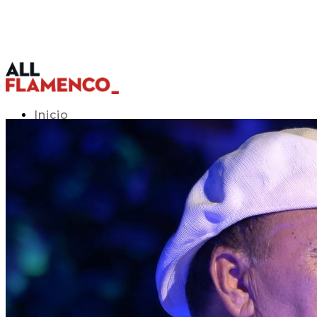
Inicio
Programación TV
Acceso APP
Blog
▾