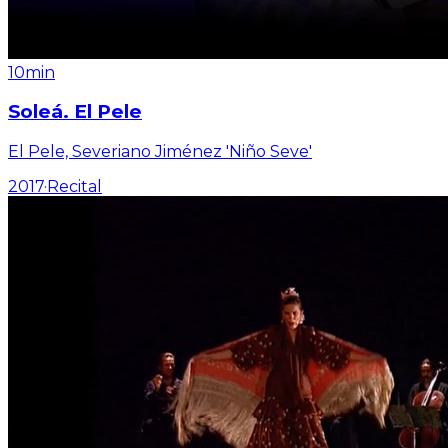
10min
Soleá. El Pele
El Pele, Severiano Jiménez 'Niño Seve'
2017
·
Recital