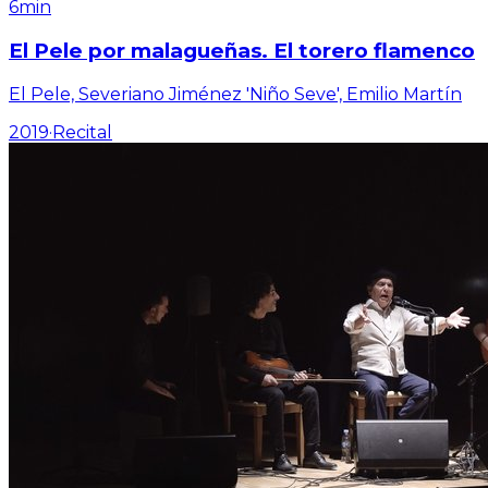
6min
El Pele por malagueñas. El torero flamenco
El Pele, Severiano Jiménez 'Niño Seve', Emilio Martín
2019
·
Recital