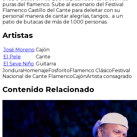
puras del flamenco. Sube al escenario del Festival
Flamenco Castillo del Cante para deleitar con su
personal manera de cantar alegrías, tangos... a un
patio de butacas de más de 1.000 personas.
Artistas
José Moreno
Cajón
El Pele
Cante
El Seve Niño
Guitarra
Jondura
Homenaje
Fosforito
Flamenco Clásico
Festival
Nacional de Cante Flamenco
Cajón
Artista consagrado
Contenido Relacionado