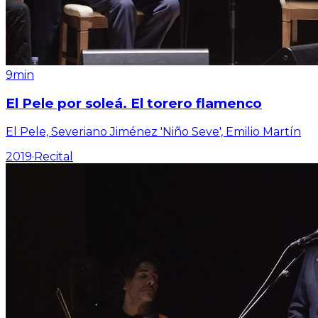
9min
El Pele por soleá. El torero flamenco
El Pele, Severiano Jiménez 'Niño Seve', Emilio Martín
2019
·
Recital