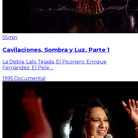
55min
Cavilaciones. Sombra y Luz. Parte 1
La Debla, Lalo Tejada, El Piconero, Enrique
Fernández, El Pele
...
1995
·
Documental