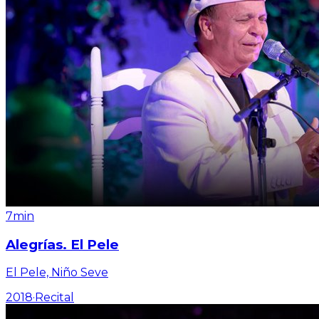
7min
Alegrías. El Pele
El Pele, Niño Seve
2018
·
Recital