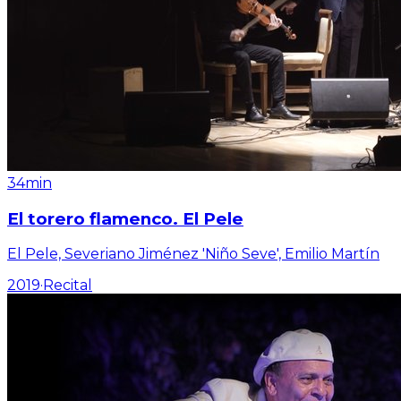
34min
El torero flamenco. El Pele
El Pele, Severiano Jiménez 'Niño Seve', Emilio Martín
2019
·
Recital