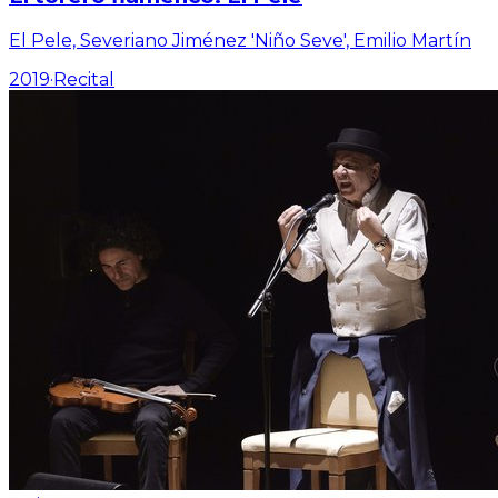
El Pele, Severiano Jiménez 'Niño Seve', Emilio Martín
2019
·
Recital