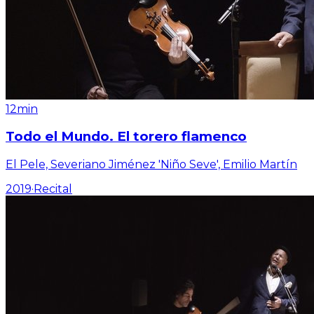
12min
Todo el Mundo. El torero flamenco
El Pele, Severiano Jiménez 'Niño Seve', Emilio Martín
2019
·
Recital