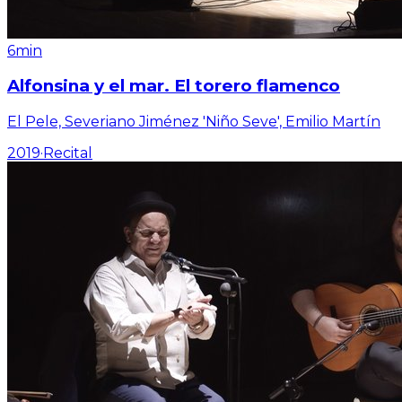
6min
Alfonsina y el mar. El torero flamenco
El Pele, Severiano Jiménez 'Niño Seve', Emilio Martín
2019
·
Recital