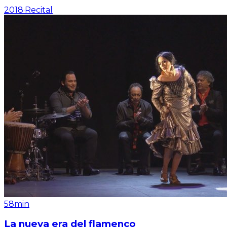
2018
·
Recital
58min
La nueva era del flamenco