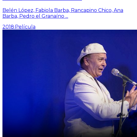
Belén López, Fabiola Barba, Rancapino Chico, Ana
Barba, Pedro el Granaíno
...
2018
·
Película