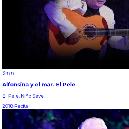
3min
Alfonsina y el mar. El Pele
El Pele, Niño Seve
2018
·
Recital