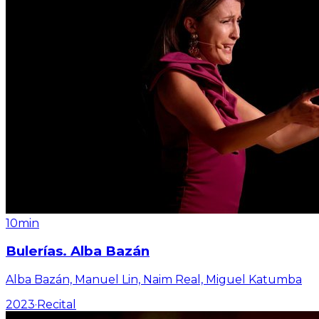
10min
Bulerías. Alba Bazán
Alba Bazán, Manuel Lin, Naim Real, Miguel Katumba
2023
·
Recital