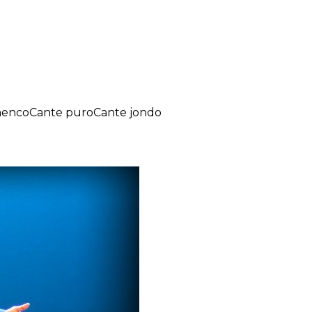
menco
Cante puro
Cante jondo