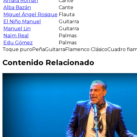
Amara Román
Cante
Alba Bazán
Cante
Miguel Ángel Rosique
Flauta
El Niño Manuel
Guitarra
Manuel Lin
Guitarra
Naím Real
Palmas
Edu Gómez
Palmas
Toque puro
Peña
Guitarra
Flamenco Clásico
Cuadro fla
Contenido Relacionado