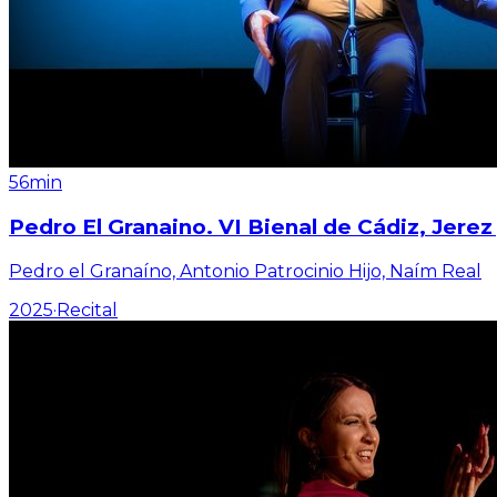
56min
Pedro El Granaino. VI Bienal de Cádiz, Jerez
Pedro el Granaíno, Antonio Patrocinio Hijo, Naím Real
2025
·
Recital