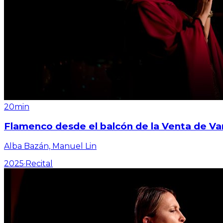
20min
Flamenco desde el balcón de la Venta de Va
Alba Bazán, Manuel Lin
2025
·
Recital