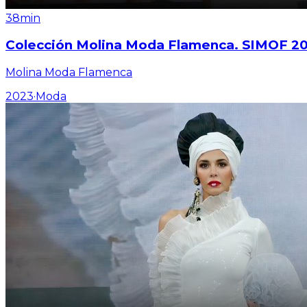
38min
Colección Molina Moda Flamenca. SIMOF 2
Molina Moda Flamenca
2023
·
Moda