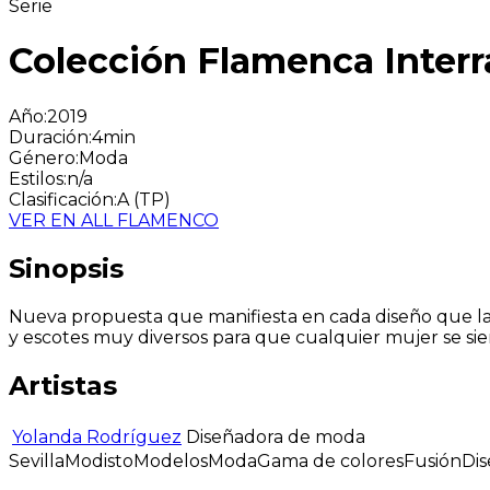
Serie
Colección Flamenca Interr
Año
:
2019
Duración
:
4min
Género
:
Moda
Estilos
:
n/a
Clasificación
:
A (TP)
VER EN ALL FLAMENCO
Sinopsis
Nueva propuesta que manifiesta en cada diseño que la f
y escotes muy diversos para que cualquier mujer se si
Artistas
Yolanda Rodríguez
Diseñadora de moda
Sevilla
Modisto
Modelos
Moda
Gama de colores
Fusión
Di