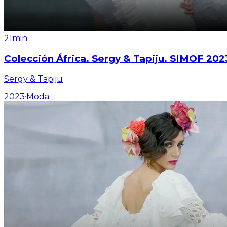
21min
Colección África. Sergy & Tapiju. SIMOF 202
Sergy & Tapiju
2023
·
Moda