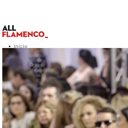
Inicio
Programación TV
Acceso APP
Blog
▾