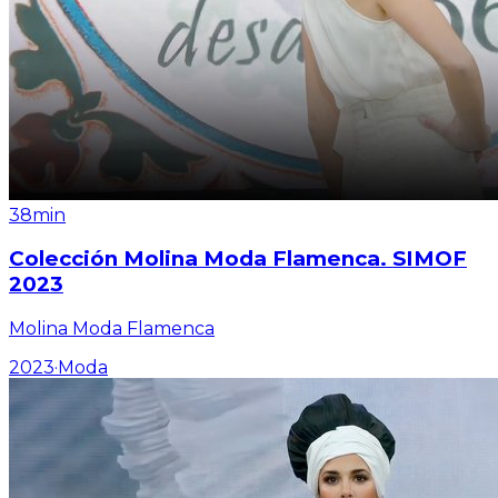
38min
Colección Molina Moda Flamenca. SIMOF
2023
Molina Moda Flamenca
2023
·
Moda