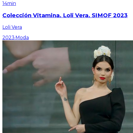
14min
Colección Vitamina. Loli Vera. SIMOF 2023
Loli Vera
2023
·
Moda