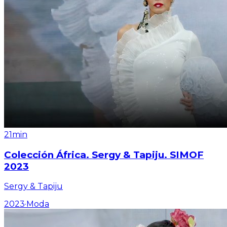
21min
Colección África. Sergy & Tapiju. SIMOF
2023
Sergy & Tapiju
2023
·
Moda