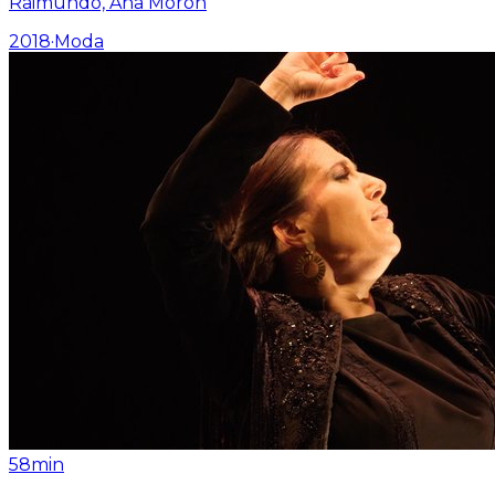
Raimundo, Ana Morón
2018
·
Moda
58min