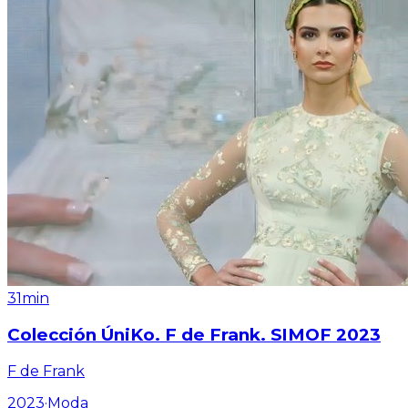
31min
Colección ÚniKo. F de Frank. SIMOF 2023
F de Frank
2023
·
Moda