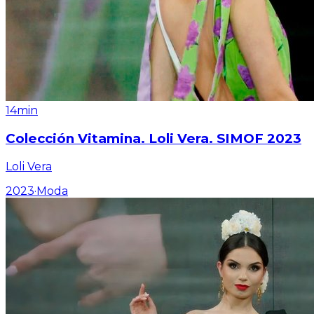
14min
Colección Vitamina. Loli Vera. SIMOF 2023
Loli Vera
2023
·
Moda