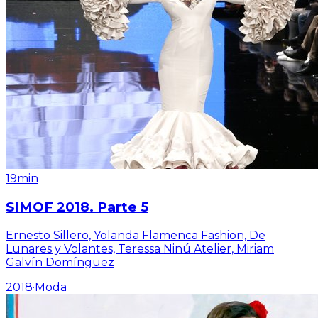
19min
SIMOF 2018. Parte 5
Ernesto Sillero, Yolanda Flamenca Fashion, De
Lunares y Volantes, Teressa Ninú Atelier, Miriam
Galvín Domínguez
2018
·
Moda