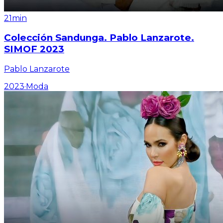
21min
Colección Sandunga. Pablo Lanzarote.
SIMOF 2023
Pablo Lanzarote
2023
·
Moda