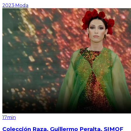
2023
·
Moda
17min
Colección Raza. Guillermo Peralta. SIMOF