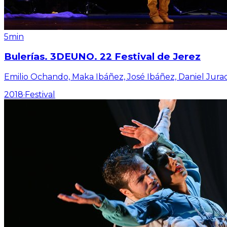
5min
Bulerías. 3DEUNO. 22 Festival de Jerez
Emilio Ochando, Maka Ibáñez, José Ibáñez, Daniel Jura
2018
·
Festival