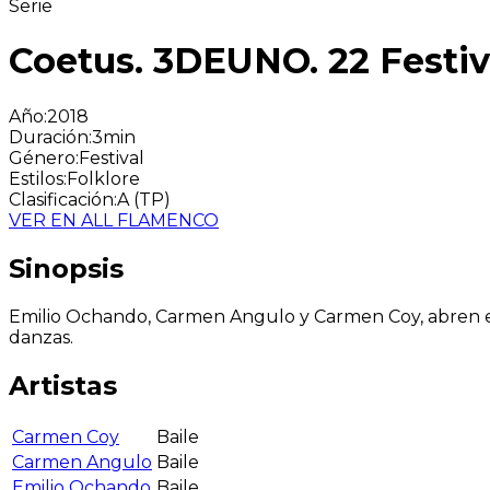
Serie
Coetus. 3DEUNO. 22 Festiv
Año
:
2018
Duración
:
3min
Género
:
Festival
Estilos
:
Folklore
Clasificación
:
A (TP)
VER EN ALL FLAMENCO
Sinopsis
Emilio Ochando, Carmen Angulo y Carmen Coy, abren el
danzas.
Artistas
Carmen Coy
Baile
Carmen Angulo
Baile
Emilio Ochando
Baile