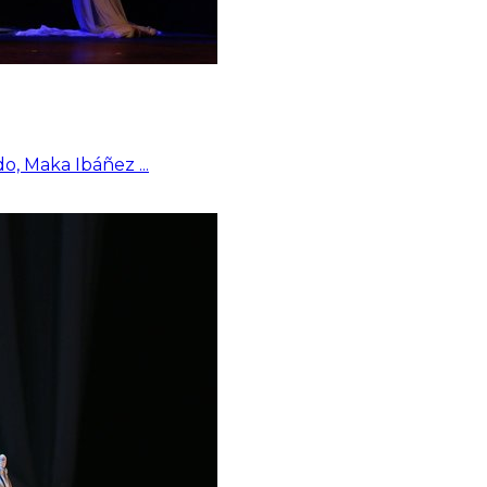
do, Maka Ibáñez
...