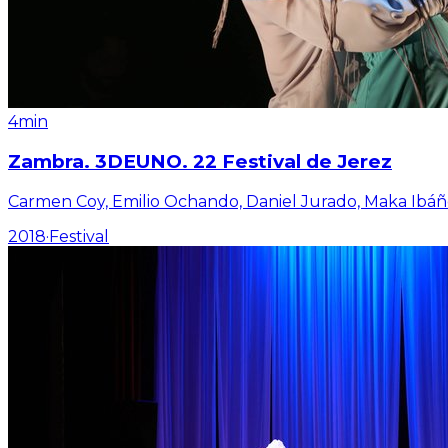
4min
Zambra. 3DEUNO. 22 Festival de Jerez
Carmen Coy, Emilio Ochando, Daniel Jurado, Maka Ibáñ
2018
·
Festival