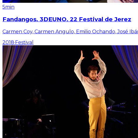
5min
Fandangos. 3DEUNO. 22 Festival de Jerez
Carmen Coy, Carmen Angulo, Emilio Ochando, José Ibá
2018
·
Festival