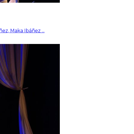
ñez, Maka Ibáñez
...