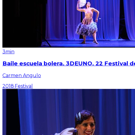
3min
Baile escuela bolera. 3DEUNO. 22 Festival d
Carmen Angulo
2018
·
Festival