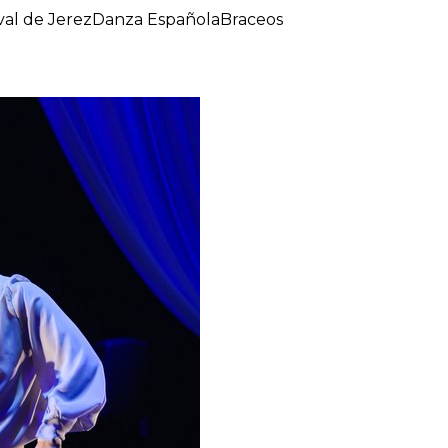
val de Jerez
Danza Española
Braceos