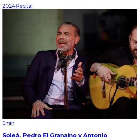
2024
·
Recital
6min
Soleá. Pedro El Granaíno y Antonio