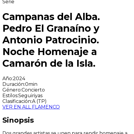
Serie
Campanas del Alba.
Pedro El Granaíno y
Antonio Patrocinio.
Noche Homenaje a
Camarón de la Isla.
Año
:
2024
Duración
:
0min
Género
:
Concierto
Estilos
:
Seguiriyas
Clasificación
:
A (TP)
VER EN ALL FLAMENCO
Sinopsis
Dos grandes artistas se unen para rendir homenaje a