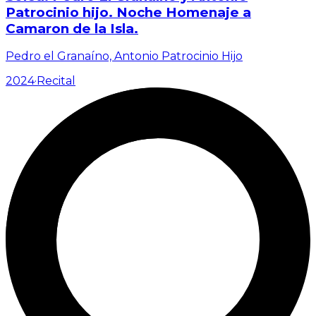
Patrocinio hijo. Noche Homenaje a
Camaron de la Isla.
Pedro el Granaíno, Antonio Patrocinio Hijo
2024
·
Recital