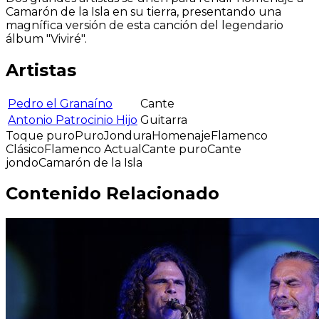
Camarón de la Isla en su tierra, presentando una
magnífica versión de esta canción del legendario
álbum "Viviré".
Artistas
Pedro el Granaíno
Cante
Antonio Patrocinio Hijo
Guitarra
Toque puro
Puro
Jondura
Homenaje
Flamenco
Clásico
Flamenco Actual
Cante puro
Cante
jondo
Camarón de la Isla
Contenido Relacionado