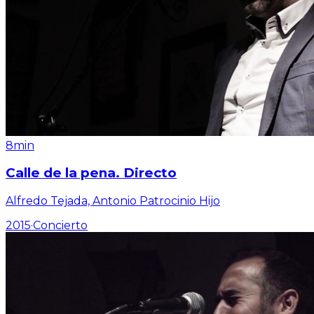
8min
Calle de la pena. Directo
Alfredo Tejada, Antonio Patrocinio Hijo
2015
·
Concierto