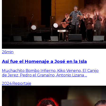
26min
Asi fue el Homenaje a José en la Isla
Muchachito Bombo Infierno, Kiko Veneno, El Canijo
de Jerez, Pedro el Granaíno, Antonio Lizana
...
2024
·
Reportaje