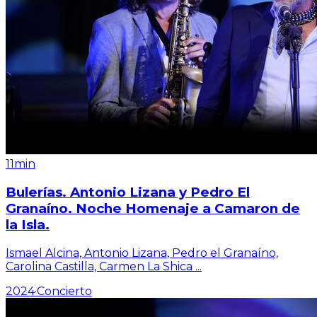
11min
Bulerías. Antonio Lizana y Pedro El
Granaíno. Noche Homenaje a Camaron de
la Isla.
Ismael Alcina, Antonio Lizana, Pedro el Granaíno,
Carolina Castilla, Carmen La Shica
...
2024
·
Concierto