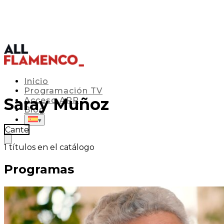
Inicio
Programación TV
Saray Muñoz
Acceso APP
Blog
▾
Cante
1
títulos en el catálogo
Programas