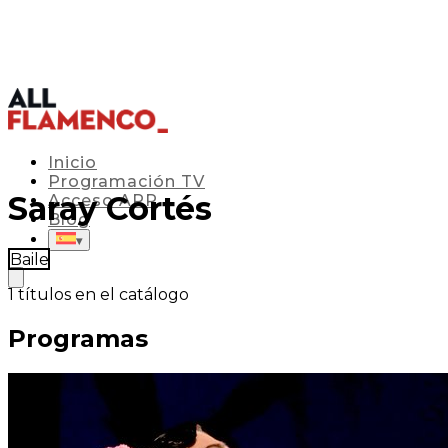
Inicio
Programación TV
Saray Cortés
Acceso APP
Blog
▾
Baile
1
títulos en el catálogo
Programas