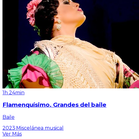
1h 24min
Flamenquísimo. Grandes del baile
Baile
2023
·
Miscelánea musical
Ver Más