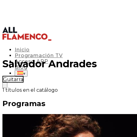
Inicio
Programación TV
Salvador Andrades
Acceso APP
Blog
▾
Guitarra
1
títulos en el catálogo
Programas