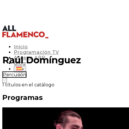
Inicio
Programación TV
Raúl Domínguez
Acceso APP
Blog
▾
Percusión
1
títulos en el catálogo
Programas