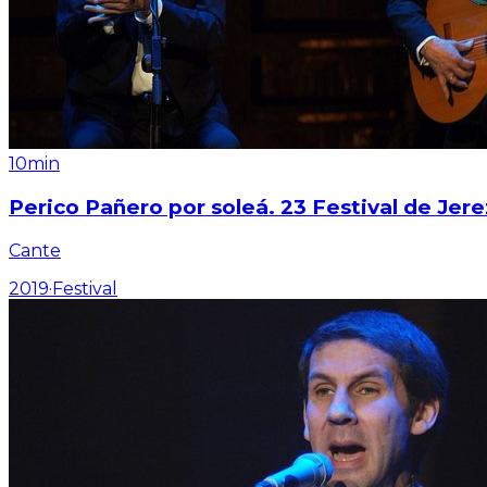
10min
Perico Pañero por soleá. 23 Festival de Jere
Cante
2019
·
Festival