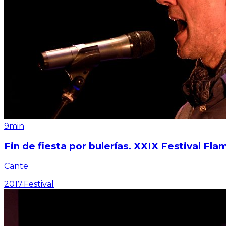
9min
Fin de fiesta por bulerías. XXIX Festival F
Cante
2017
·
Festival