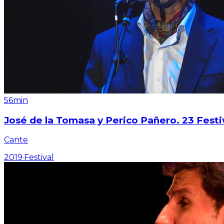
56min
José de la Tomasa y Perico Pañero. 23 Festi
Cante
2019
·
Festival