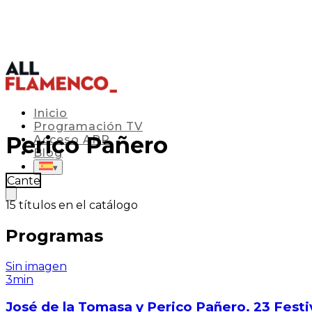
Inicio
Programación TV
Perico Pañero
Acceso APP
Blog
▾
Cante
15
títulos en el catálogo
Programas
Sin imagen
3min
José de la Tomasa y Perico Pañero. 23 Festi