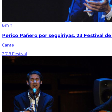
8min
Perico Pañero por seguiriyas. 23 Festival de
Cante
2019
·
Festival