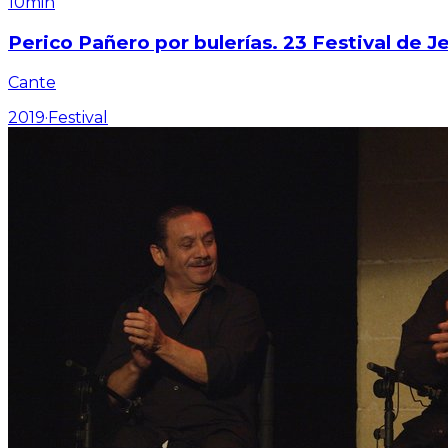
10min
Perico Pañero por bulerías. 23 Festival de J
Cante
2019
·
Festival