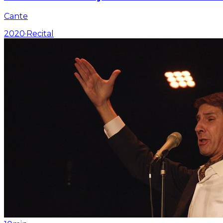
Cante
2020
·
Recital