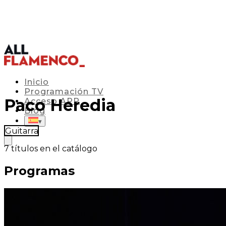
Inicio
Programación TV
Paco Heredia
Acceso APP
Blog
▾
Guitarra
7
títulos en el catálogo
Programas