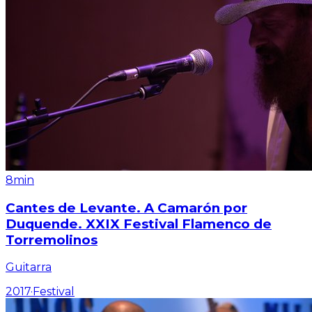
8min
Cantes de Levante. A Camarón por
Duquende. XXIX Festival Flamenco de
Torremolinos
Guitarra
2017
·
Festival