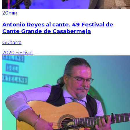
20min
Antonio Reyes al cante. 49 Festival de
Cante Grande de Casabermeja
Guitarra
2020
·
Festival