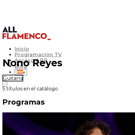
Inicio
Programación TV
Nono Reyes
Acceso APP
Blog
▾
Guitarra
5
títulos en el catálogo
Programas