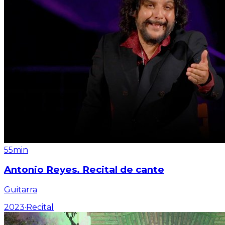
55min
Antonio Reyes. Recital de cante
Guitarra
2023
·
Recital