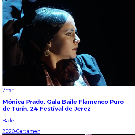
7min
Mónica Prado. Gala Baile Flamenco Puro
de Turín. 24 Festival de Jerez
Baile
2020
·
Certamen