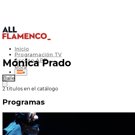
Inicio
Programación TV
Mónica Prado
Acceso APP
Blog
▾
Baile
2
títulos en el catálogo
Programas